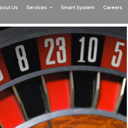
bout Us
Services
Smart System
Careers