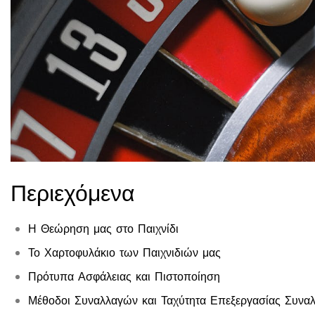
Περιεχόμενα
Η Θεώρηση μας στο Παιχνίδι
Το Χαρτοφυλάκιο των Παιχνιδιών μας
Πρότυπα Ασφάλειας και Πιστοποίηση
Μέθοδοι Συναλλαγών και Ταχύτητα Επεξεργασίας Συνα