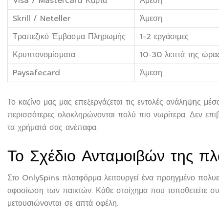
Visa / Mastercard Κάρτα
Άμεση
Skrill / Neteller
Άμεση
Τραπεζικό Έμβασμα Πληρωμής
1-2 εργάσιμες
Κρυπτονομίσματα
10-30 λεπτά της ώρα
Paysafecard
Άμεση
Το καζίνο μας μας επεξεργάζεται τις εντολές ανάληψης μέσ
περισσότερες ολοκληρώνονται πολύ πιο νωρίτερα. Δεν επι
τα χρήματά σας ανέπαφα.
Το Σχέδιο Ανταμοιβών της π
Στο OnlySpins πλατφόρμα λειτουργεί ένα προηγμένο πολυε
αφοσίωση των παικτών. Κάθε στοίχημα που τοποθετείτε σ
μετουσιώνονται σε απτά οφέλη.