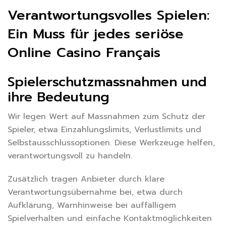
Verantwortungsvolles Spielen:
Ein Muss für jedes seriöse
Online Casino Français
Spielerschutzmassnahmen und
ihre Bedeutung
Wir legen Wert auf Massnahmen zum Schutz der
Spieler, etwa Einzahlungslimits, Verlustlimits und
Selbstausschlussoptionen. Diese Werkzeuge helfen,
verantwortungsvoll zu handeln.
Zusätzlich tragen Anbieter durch klare
Verantwortungsübernahme bei, etwa durch
Aufklärung, Warnhinweise bei auffälligem
Spielverhalten und einfache Kontaktmöglichkeiten