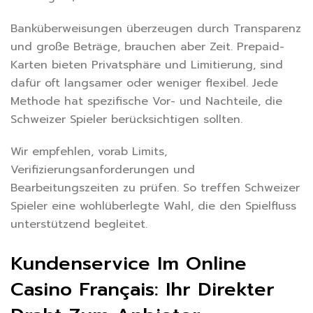
Banküberweisungen überzeugen durch Transparenz
und große Beträge, brauchen aber Zeit. Prepaid-
Karten bieten Privatsphäre und Limitierung, sind
dafür oft langsamer oder weniger flexibel. Jede
Methode hat spezifische Vor- und Nachteile, die
Schweizer Spieler berücksichtigen sollten.
Wir empfehlen, vorab Limits,
Verifizierungsanforderungen und
Bearbeitungszeiten zu prüfen. So treffen Schweizer
Spieler eine wohlüberlegte Wahl, die den Spielfluss
unterstützend begleitet.
Kundenservice Im Online
Casino Français: Ihr Direkter