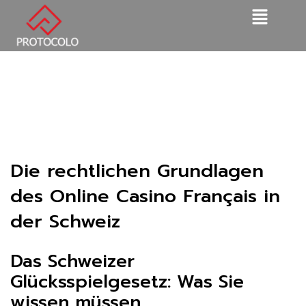
Die rechtlichen Grundlagen
des Online Casino Français in
der Schweiz
Das Schweizer
Glücksspielgesetz: Was Sie
wissen müssen