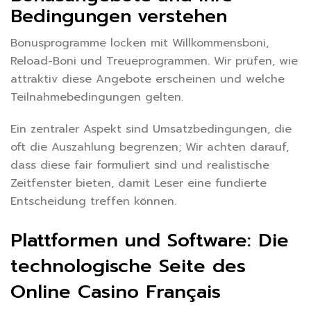
Bedingungen verstehen
Bonusprogramme locken mit Willkommensboni,
Reload-Boni und Treueprogrammen. Wir prüfen, wie
attraktiv diese Angebote erscheinen und welche
Teilnahmebedingungen gelten.
Ein zentraler Aspekt sind Umsatzbedingungen, die
oft die Auszahlung begrenzen; Wir achten darauf,
dass diese fair formuliert sind und realistische
Zeitfenster bieten, damit Leser eine fundierte
Entscheidung treffen können.
Plattformen und Software: Die
technologische Seite des
Online Casino Français