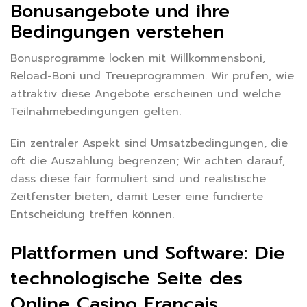
Bonusangebote und ihre
Bedingungen verstehen
Bonusprogramme locken mit Willkommensboni,
Reload-Boni und Treueprogrammen. Wir prüfen, wie
attraktiv diese Angebote erscheinen und welche
Teilnahmebedingungen gelten.
Ein zentraler Aspekt sind Umsatzbedingungen, die
oft die Auszahlung begrenzen; Wir achten darauf,
dass diese fair formuliert sind und realistische
Zeitfenster bieten, damit Leser eine fundierte
Entscheidung treffen können.
Plattformen und Software: Die
technologische Seite des
Online Casino Français