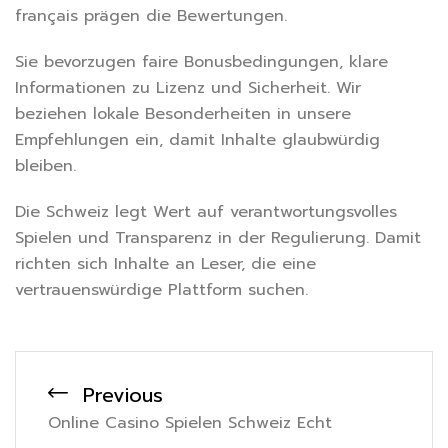
français prägen die Bewertungen.
Sie bevorzugen faire Bonusbedingungen, klare
Informationen zu Lizenz und Sicherheit. Wir
beziehen lokale Besonderheiten in unsere
Empfehlungen ein, damit Inhalte glaubwürdig
bleiben.
Die Schweiz legt Wert auf verantwortungsvolles
Spielen und Transparenz in der Regulierung. Damit
richten sich Inhalte an Leser, die eine
vertrauenswürdige Plattform suchen.
Previous
Online Casino Spielen Schweiz Echt