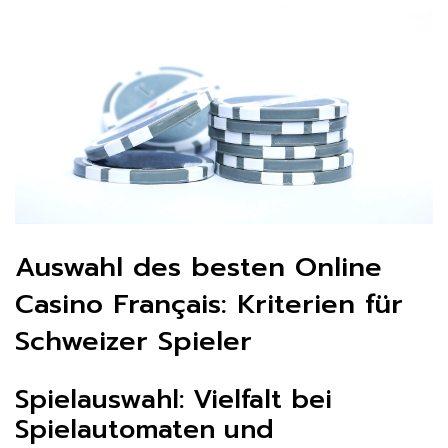
Auswahl des besten Online
Casino Français: Kriterien für
Schweizer Spieler
Spielauswahl: Vielfalt bei
Spielautomaten und