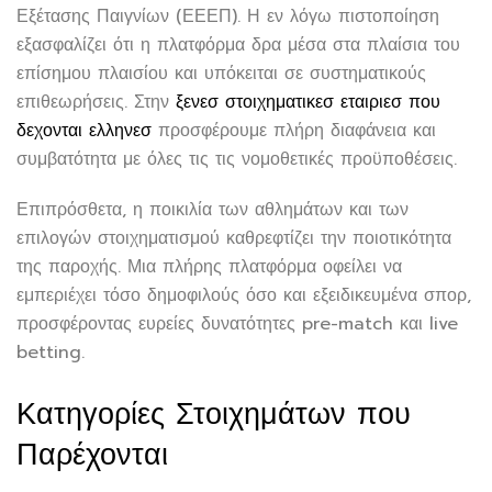
Εξέτασης Παιγνίων (ΕΕΕΠ). Η εν λόγω πιστοποίηση
εξασφαλίζει ότι η πλατφόρμα δρα μέσα στα πλαίσια του
επίσημου πλαισίου και υπόκειται σε συστηματικούς
επιθεωρήσεις. Στην
ξενεσ στοιχηματικεσ εταιριεσ που
δεχονται ελληνεσ
προσφέρουμε πλήρη διαφάνεια και
συμβατότητα με όλες τις τις νομοθετικές προϋποθέσεις.
Επιπρόσθετα, η ποικιλία των αθλημάτων και των
επιλογών στοιχηματισμού καθρεφτίζει την ποιοτικότητα
της παροχής. Μια πλήρης πλατφόρμα οφείλει να
εμπεριέχει τόσο δημοφιλούς όσο και εξειδικευμένα σπορ,
προσφέροντας ευρείες δυνατότητες pre-match και live
betting.
Κατηγορίες Στοιχημάτων που
Παρέχονται