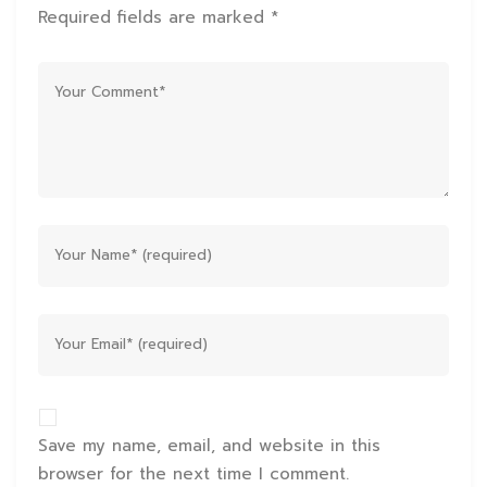
Required fields are marked *
Save my name, email, and website in this
browser for the next time I comment.