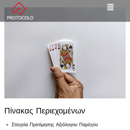
Πίνακας Περιεχομένων
Στοιχεία Προτίμησης Αξιόλογου Παρόχου