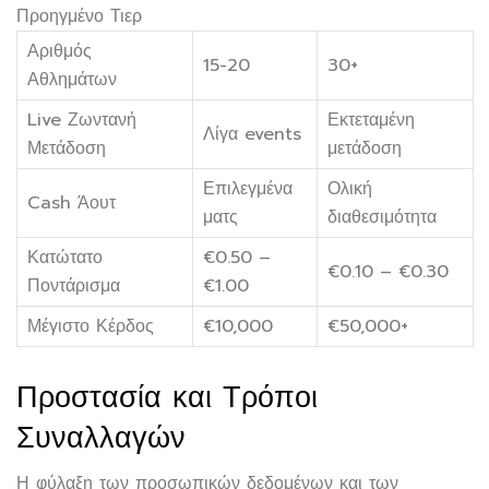
Προηγμένο Τιερ
Αριθμός
15-20
30+
Αθλημάτων
Live Ζωντανή
Εκτεταμένη
Λίγα events
Μετάδοση
μετάδοση
Επιλεγμένα
Ολική
Cash Άουτ
ματς
διαθεσιμότητα
Κατώτατο
€0.50 –
€0.10 – €0.30
Ποντάρισμα
€1.00
Μέγιστο Κέρδος
€10,000
€50,000+
Προστασία και Τρόποι
Συναλλαγών
Η φύλαξη των προσωπικών δεδομένων και των