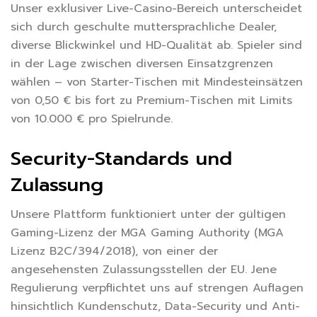
Unser exklusiver Live-Casino-Bereich unterscheidet
sich durch geschulte muttersprachliche Dealer,
diverse Blickwinkel und HD-Qualität ab. Spieler sind
in der Lage zwischen diversen Einsatzgrenzen
wählen – von Starter-Tischen mit Mindesteinsätzen
von 0,50 € bis fort zu Premium-Tischen mit Limits
von 10.000 € pro Spielrunde.
Security-Standards und
Zulassung
Unsere Plattform funktioniert unter der gültigen
Gaming-Lizenz der MGA Gaming Authority (MGA
Lizenz B2C/394/2018), von einer der
angesehensten Zulassungsstellen der EU. Jene
Regulierung verpflichtet uns auf strengen Auflagen
hinsichtlich Kundenschutz, Data-Security und Anti-