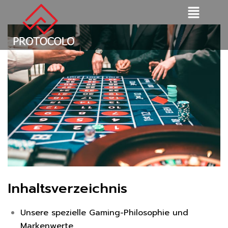
Inhaltsverzeichnis
Unsere spezielle Gaming-Philosophie und
Markenwerte