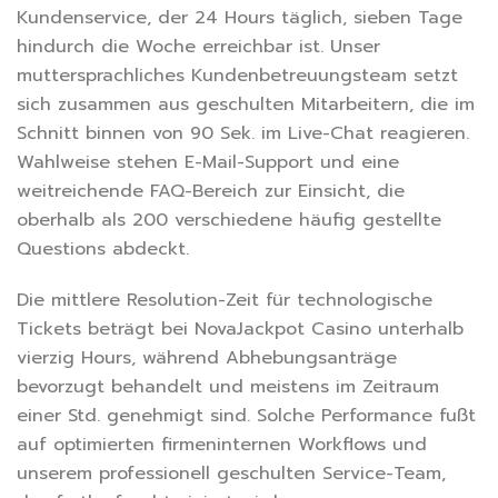
Kundenservice, der 24 Hours täglich, sieben Tage
hindurch die Woche erreichbar ist. Unser
muttersprachliches Kundenbetreuungsteam setzt
sich zusammen aus geschulten Mitarbeitern, die im
Schnitt binnen von 90 Sek. im Live-Chat reagieren.
Wahlweise stehen E-Mail-Support und eine
weitreichende FAQ-Bereich zur Einsicht, die
oberhalb als 200 verschiedene häufig gestellte
Questions abdeckt.
Die mittlere Resolution-Zeit für technologische
Tickets beträgt bei NovaJackpot Casino unterhalb
vierzig Hours, während Abhebungsanträge
bevorzugt behandelt und meistens im Zeitraum
einer Std. genehmigt sind. Solche Performance fußt
auf optimierten firmeninternen Workflows und
unserem professionell geschulten Service-Team,