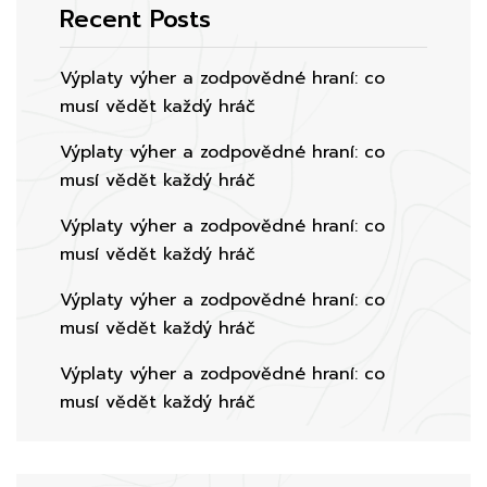
Recent Posts
Výplaty výher a zodpovědné hraní: co
musí vědět každý hráč
Výplaty výher a zodpovědné hraní: co
musí vědět každý hráč
Výplaty výher a zodpovědné hraní: co
musí vědět každý hráč
Výplaty výher a zodpovědné hraní: co
musí vědět každý hráč
Výplaty výher a zodpovědné hraní: co
musí vědět každý hráč