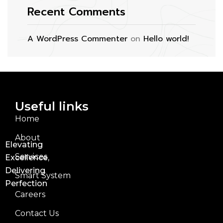
Recent Comments
A WordPress Commenter
on
Hello world!
Useful links
Home
About
Elevating
Services
Excellence,
Delivering
Smart System
Perfection
Careers
Contact Us