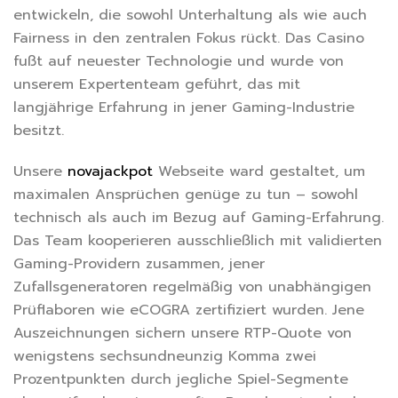
entwickeln, die sowohl Unterhaltung als wie auch
Fairness in den zentralen Fokus rückt. Das Casino
fußt auf neuester Technologie und wurde von
unserem Expertenteam geführt, das mit
langjährige Erfahrung in jener Gaming-Industrie
besitzt.
Unsere
novajackpot
Webseite ward gestaltet, um
maximalen Ansprüchen genüge zu tun – sowohl
technisch als auch im Bezug auf Gaming-Erfahrung.
Das Team kooperieren ausschließlich mit validierten
Gaming-Providern zusammen, jener
Zufallsgeneratoren regelmäßig von unabhängigen
Prüflaboren wie eCOGRA zertifiziert wurden. Jene
Auszeichnungen sichern unsere RTP-Quote von
wenigstens sechsundneunzig Komma zwei
Prozentpunkten durch jegliche Spiel-Segmente