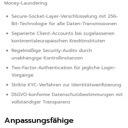
Money-Laundering.
Secure-Socket-Layer-Verschlüsselung mit 256-
Bit-Technologie für alle Daten-Transmissionen
Separierte Client-Accounts bei zugelassenen
kontinentaleuropäischen Kreditinstituten
Regelmäßige Security-Audits durch
unabhängige Kontrollinstanzen
Two-Factor-Authentication für jegliche Login-
Vorgänge
Strikte KYC-Verfahren zur Identitätsverifizierung
DSGVO-konforme Datenschutzbestimmungen mit
vollständiger Transparenz
Anpassungsfähige