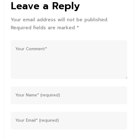
Leave a Reply
Your email address will not be published.
Required fields are marked *