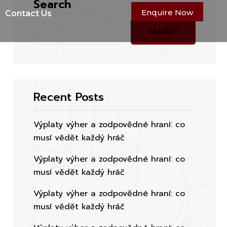
Search
Enquire Now
Contact Us
SEARCH
Recent Posts
Výplaty výher a zodpovědné hraní: co
musí vědět každý hráč
Výplaty výher a zodpovědné hraní: co
musí vědět každý hráč
Výplaty výher a zodpovědné hraní: co
musí vědět každý hráč