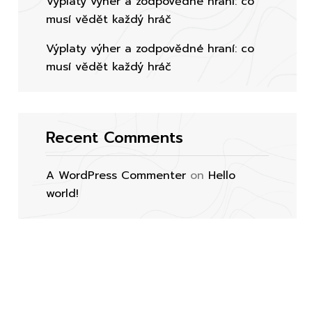
Výplaty výher a zodpovědné hraní: co
musí vědět každý hráč
Výplaty výher a zodpovědné hraní: co
musí vědět každý hráč
Recent Comments
A WordPress Commenter
on
Hello
world!