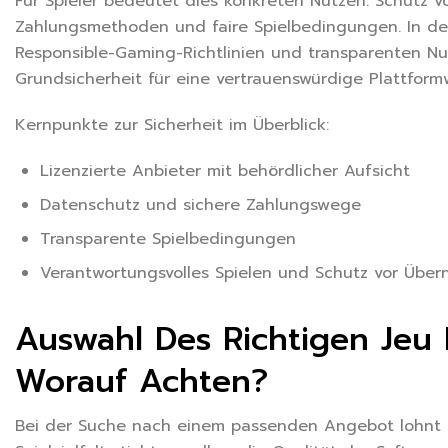
Für Spieler bedeutet dies konkreten Nutzen: Schutz vo
Zahlungsmethoden und faire Spielbedingungen. In der P
Responsible-Gaming-Richtlinien und transparenten N
Grundsicherheit für eine vertrauenswürdige Plattform
Kernpunkte zur Sicherheit im Überblick:
Lizenzierte Anbieter mit behördlicher Aufsicht
Datenschutz und sichere Zahlungswege
Transparente Spielbedingungen
Verantwortungsvolles Spielen und Schutz vor Über
Auswahl Des Richtigen Jeu 
Worauf Achten?
Bei der Suche nach einem passenden Angebot lohnt 