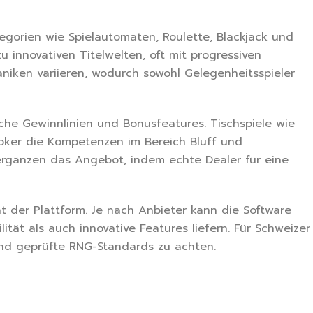
ategorien wie Spielautomaten, Roulette, Blackjack und
zu innovativen Titelwelten, oft mit progressiven
niken variieren, wodurch sowohl Gelegenheitsspieler
iche Gewinnlinien und Bonusfeatures. Tischspiele wie
Poker die Kompetenzen im Bereich Bluff und
ergänzen das Angebot, indem echte Dealer für eine
tät der Plattform. Je nach Anbieter kann die Software
tät als auch innovative Features liefern. Für Schweizer
e und geprüfte RNG-Standards zu achten.