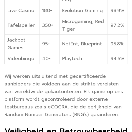
Live Casino
180+
Evolution Gaming
98.9%
Microgaming, Red
Tafelspellen
350+
97.2%
Tiger
Jackpot
95+
NetEnt, Blueprint
95.8%
Games
Videobingo
40+
Playtech
94.5%
Wij werken uitsluitend met gecertificeerde
aanbieders die voldoen aan de strikte vereisten
van wereldwijde gokautoriteiten. Elk game op ons
platform wordt gecontroleerd door externe
testbureaus zoals eCOGRA, die de eerlijkheid van
Random Number Generators (RNG’s) garanderen.
Veiligheid en Betrouwbaarheid