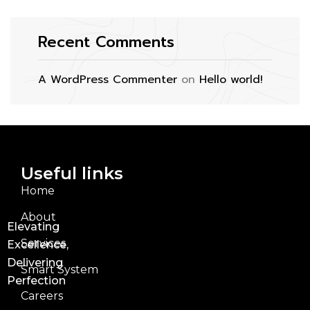
Recent Comments
A WordPress Commenter
on
Hello world!
Useful links
Home
About
Elevating
Services
Excellence,
Delivering
Smart System
Perfection
Careers