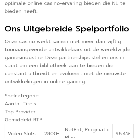
optimale online casino-ervaring bieden die NL te
bieden heeft.
Ons Uitgebreide Spelportfolio
Onze casino werkt samen met meer dan vijftig
toonaangevende ontwikkelaars uit de wereldwijde
gamesindustrie. Deze partnerships stellen ons in
staat om een bibliotheek aan te bieden die
constant uitbreidt en evolueert met de nieuwste
ontwikkelingen in online gaming.
Spelcategorie
Aantal Titels
Top Provider
Gemiddeld RTP
NetEnt, Pragmatic
Video Slots
2800+
96.4%
Play