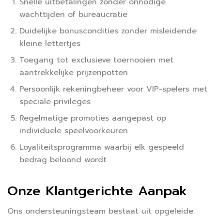
Snelle uitbetalingen zonder onnodige
wachttijden of bureaucratie
Duidelijke bonuscondities zonder misleidende
kleine lettertjes
Toegang tot exclusieve toernooien met
aantrekkelijke prijzenpotten
Persoonlijk rekeningbeheer voor VIP-spelers met
speciale privileges
Regelmatige promoties aangepast op
individuele speelvoorkeuren
Loyaliteitsprogramma waarbij elk gespeeld
bedrag beloond wordt
Onze Klantgerichte Aanpak
Ons ondersteuningsteam bestaat uit opgeleide