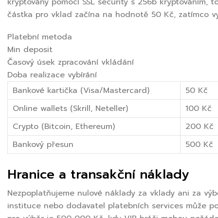
kryptovány pomocí SSL security s 256b kryptováním, t
částka pro vklad začína na hodnotě 50 Kč, zatímco vy
Platební metoda
Min deposit
Časový úsek zpracování vkládání
Doba realizace vybírání
Bankové kartička (Visa/Mastercard)
50 Kč
Online wallets (Skrill, Neteller)
100 Kč
Crypto (Bitcoin, Ethereum)
200 Kč
Bankový přesun
500 Kč
Hranice a transakční náklady
Nezpoplatňujeme nulové náklady za vklady ani za výběr
instituce nebo dodavatel platebních services může pot