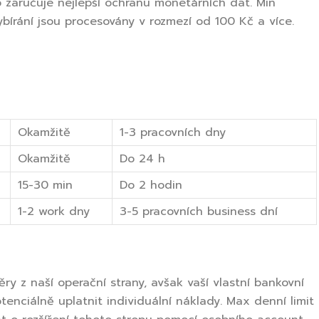
o zaručuje nejlepší ochranu monetárních dat. Min
bírání jsou procesovány v rozmezí od 100 Kč a více.
Okamžitě
1-3 pracovních dny
Okamžitě
Do 24 h
15-30 min
Do 2 hodin
1-2 work dny
3-5 pracovních business dní
y z naší operační strany, avšak vaší vlastní bankovní
enciálně uplatnit individuální náklady. Max denní limit