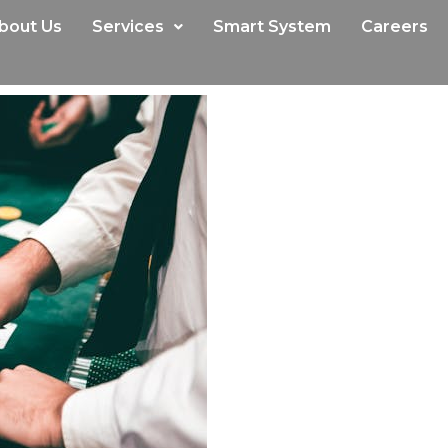
bout Us
Services
Smart System
Careers