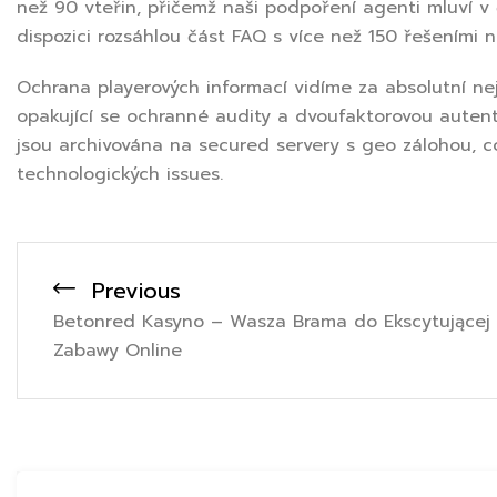
než 90 vteřin, přičemž naši podpoření agenti mluví v
dispozici rozsáhlou část FAQ s více než 150 řešeními
Ochrana playerových informací vidíme za absolutní nejv
opakující se ochranné audity a dvoufaktorovou autenti
jsou archivována na secured servery s geo zálohou, c
technologických issues.
Previous
Betonred Kasyno – Wasza Brama do Ekscytującej
Zabawy Online