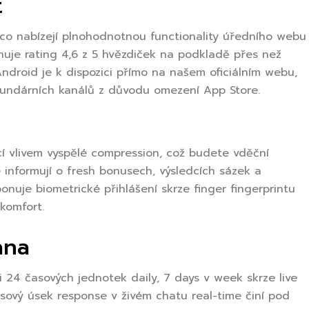
t
, co nabízejí plnohodnotnou functionality úředního webu
nuje rating 4,6 z 5 hvězdiček na podkladě přes než
Android je k dispozici přímo na našem oficiálním webu,
kundárních kanálů z důvodu omezení App Store.
cí vlivem vyspělé compression, což budete vděční
 informují o fresh bonusech, výsledcích sázek a
nuje biometrické přihlášení skrze finger fingerprintu
komfort.
ana
 24 časových jednotek daily, 7 days v week skrze live
asový úsek response v živém chatu real-time činí pod