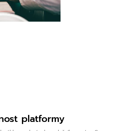
nost platformy