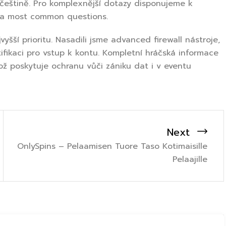
 češtině. Pro komplexnější dotazy disponujeme k
 na most common questions.
yšší prioritu. Nasadili jsme advanced firewall nástroje,
fikaci pro vstup k kontu. Kompletní hráčská informace
ož poskytuje ochranu vůči zániku dat i v eventu
Next
OnlySpins – Pelaamisen Tuore Taso Kotimaisille
Pelaajille