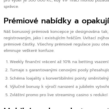
pro výběr je 500 000 Kč, kdy VIP hráči mohou požáda
správce.
Prémiové nabídky a opakuj
Náš bonusový prémiová koncepce je designována tak, 
registrovaným, jako i existujícím hráčům. Uvítací zvý
prémiové částky. Všechny prémiové regulace jsou ote
eliminuje veškeré konfuze.
Weekly finanční vrácení až 10% na betting vsazen
Turnaje s garantovanými cenovými pooly přesahují
Schéma loajality s konvertibilními pointy směniteln
Výlučné bonusy k výročí narození a jubileím vytvoř
Zvláštní promo pro live streaming casino s redukcí