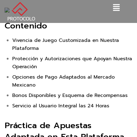
Contenido
Vivencia de Juego Customizada en Nuestra
Plataforma
Protección y Autorizaciones que Apoyan Nuestra
Operación
Opciones de Pago Adaptados al Mercado
Mexicano
Bonos Disponibles y Esquema de Recompensas
Servicio al Usuario Integral las 24 Horas
Práctica de Apuestas
Adaptada en Esta Plataforma