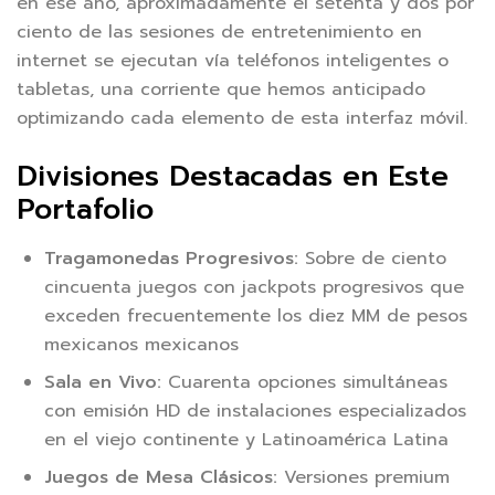
en ese año, aproximadamente el setenta y dos por
ciento de las sesiones de entretenimiento en
internet se ejecutan vía teléfonos inteligentes o
tabletas, una corriente que hemos anticipado
optimizando cada elemento de esta interfaz móvil.
Divisiones Destacadas en Este
Portafolio
Tragamonedas Progresivos:
Sobre de ciento
cincuenta juegos con jackpots progresivos que
exceden frecuentemente los diez MM de pesos
mexicanos mexicanos
Sala en Vivo:
Cuarenta opciones simultáneas
con emisión HD de instalaciones especializados
en el viejo continente y Latinoamérica Latina
Juegos de Mesa Clásicos:
Versiones premium