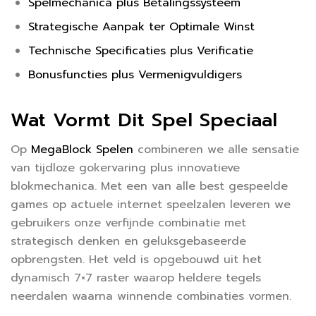
Spelmechanica plus Betalingssysteem
Strategische Aanpak ter Optimale Winst
Technische Specificaties plus Verificatie
Bonusfuncties plus Vermenigvuldigers
Wat Vormt Dit Spel Speciaal
Op
MegaBlock Spelen
combineren we alle sensatie
van tijdloze gokervaring plus innovatieve
blokmechanica. Met een van alle best gespeelde
games op actuele internet speelzalen leveren we
gebruikers onze verfijnde combinatie met
strategisch denken en geluksgebaseerde
opbrengsten. Het veld is opgebouwd uit het
dynamisch 7×7 raster waarop heldere tegels
neerdalen waarna winnende combinaties vormen.