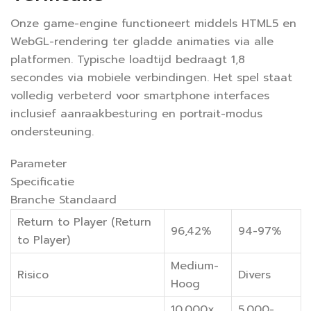
Onze game-engine functioneert middels HTML5 en
WebGL-rendering ter gladde animaties via alle
platformen. Typische loadtijd bedraagt 1,8
secondes via mobiele verbindingen. Het spel staat
volledig verbeterd voor smartphone interfaces
inclusief aanraakbesturing en portrait-modus
ondersteuning.
Parameter
Specificatie
Branche Standaard
Return to Player (Return
96,42%
94-97%
to Player)
Medium-
Risico
Divers
Hoog
10.000x
5.000-