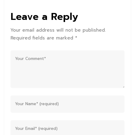
Leave a Reply
Your email address will not be published.
Required fields are marked *