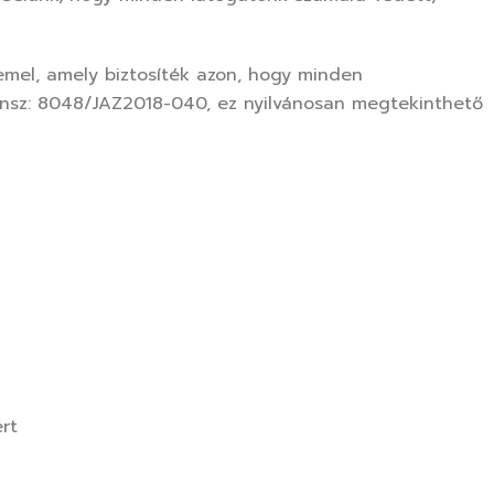
mel, amely biztosíték azon, hogy minden
censz: 8048/JAZ2018-040, ez nyilvánosan megtekinthető
rt