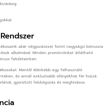
kizárásig
gokkal
 Rendszer
tékosaink akár négyszázezer forint nagyságú bónuszra
ltésük alkalmával. Minden promóciónkat átlátható
ónusz felületeinken.
tékosokat. Mentől élénkebb egy felhasználó
teken, és annál exkluzívabb előnyökhöz fér hozzá:
átok, gyorsított feldolgozás és meghívásos
ncia