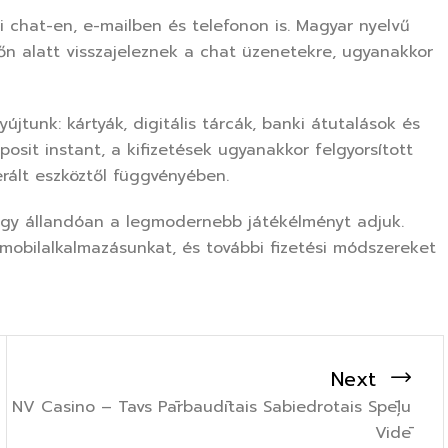
i chat-en, e-mailben és telefonon is. Magyar nyelvű
n alatt visszajeleznek a chat üzenetekre, ugyanakkor
jtunk: kártyák, digitális tárcák, banki átutalások és
sit instant, a kifizetések ugyanakkor felgyorsított
erált eszköztől függvényében.
hogy állandóan a legmodernebb játékélményt adjuk.
k mobilalkalmazásunkat, és további fizetési módszereket
Next
NV Casino – Tavs Pārbaudītais Sabiedrotais Spēļu
Vidē