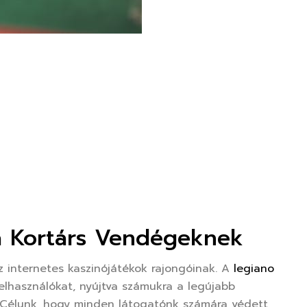
 a Kortárs Vendégeknek
 internetes kaszinójátékok rajongóinak. A
legiano
elhasználókat, nyújtva számukra a legújabb
. Célunk, hogy minden látogatónk számára védett,