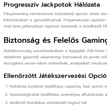
Progresszív Jackpotok Hálózata
Főnyeremény rendszerünk különböző opción révén össze
kifizetéseket is generálhatnak. Folyamatosan update-e
real-time pillanatban nyomon kövessék a emelkedő f
Biztonság és Felelős Gamin
Adatbiztonság vonatkozásában a legújabb 256-bites S
védelmet garantál valamennyi tranzakció és privát inf
encrypted server-eken működnek, amelyeket rendszere
Ellenőrzött Játékszervezési Opci
Feltöltési korlátok beállítása naponta, heti szintű
Veszteséghatár beállítása személyes elhatározás a
Játékidő limitálása önműködő logout-tal