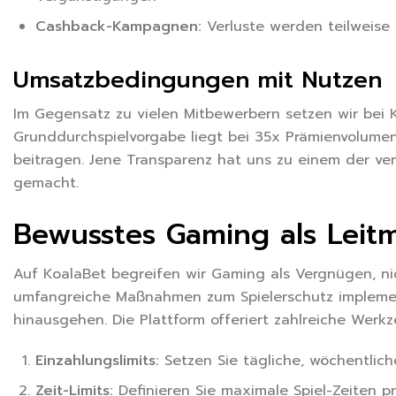
Cashback-Kampagnen:
Verluste werden teilweise 
Umsatzbedingungen mit Nutzen
Im Gegensatz zu vielen Mitbewerbern setzen wir bei
Grunddurchspielvorgabe liegt bei 35x Prämienvolumen
beitragen. Jene Transparenz hat uns zu einem der ve
gemacht.
Bewusstes Gaming als Leit
Auf KoalaBet begreifen wir Gaming als Vergnügen, ni
umfangreiche Maßnahmen zum Spielerschutz implement
hinausgehen. Die Plattform offeriert zahlreiche Werkz
Einzahlungslimits:
Setzen Sie tägliche, wöchentlic
Zeit-Limits:
Definieren Sie maximale Spiel-Zeiten p