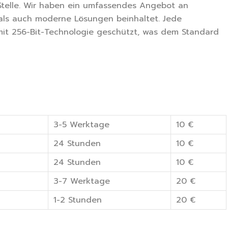
r Stelle. Wir haben ein umfassendes Angebot an
e als auch moderne Lösungen beinhaltet. Jede
mit 256-Bit-Technologie geschützt, was dem Standard
3-5 Werktage
10 €
24 Stunden
10 €
24 Stunden
10 €
3-7 Werktage
20 €
1-2 Stunden
20 €