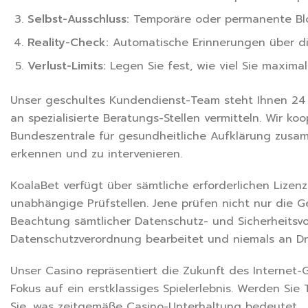
Selbst-Ausschluss:
Temporäre oder permanente Blo
Reality-Check:
Automatische Erinnerungen über di
Verlust-Limits:
Legen Sie fest, wie viel Sie maxim
Unser geschultes Kundendienst-Team steht Ihnen 24 
an spezialisierte Beratungs-Stellen vermitteln. Wir k
Bundeszentrale für gesundheitliche Aufklärung zusam
erkennen und zu intervenieren.
KoalaBet verfügt über sämtliche erforderlichen Lizen
unabhängige Prüfstellen. Jene prüfen nicht nur die 
Beachtung sämtlicher Datenschutz- und Sicherheitsv
Datenschutzverordnung bearbeitet und niemals an Dr
Unser Casino repräsentiert die Zukunft des Internet-G
Fokus auf ein erstklassiges Spielerlebnis. Werden Si
Sie, was zeitgemäße Casino-Unterhaltung bedeutet.