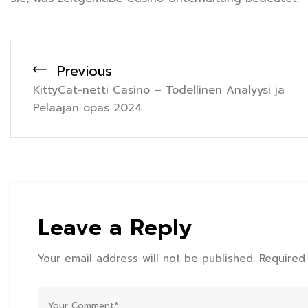
Previous
KittyCat-netti Casino – Todellinen Analyysi ja
Pelaajan opas 2024
Leave a Reply
Your email address will not be published. Required