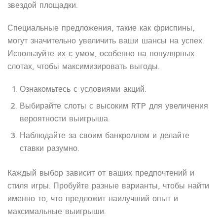
звездой площадки.
Специальные предложения, такие как фриспины,
могут значительно увеличить ваши шансы на успех.
Используйте их с умом, особенно на популярных
слотах, чтобы максимизировать выгоды.
Ознакомьтесь с условиями акций.
Выбирайте слоты с высоким RTP для увеличения
вероятности выигрыша.
Наблюдайте за своим банкроллом и делайте
ставки разумно.
Каждый выбор зависит от ваших предпочтений и
стиля игры. Пробуйте разные варианты, чтобы найти
именно то, что предложит наилучший опыт и
максимальные выигрыши.