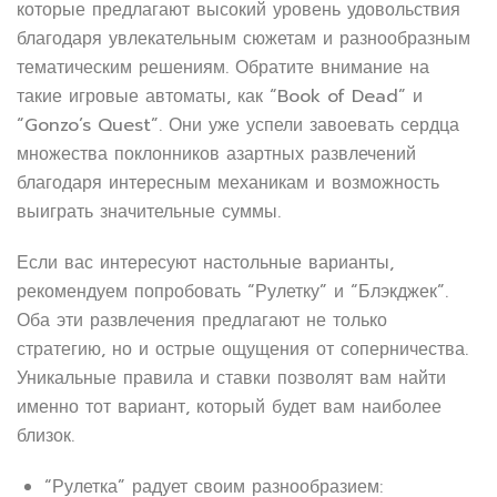
которые предлагают высокий уровень удовольствия
благодаря увлекательным сюжетам и разнообразным
тематическим решениям. Обратите внимание на
такие игровые автоматы, как “Book of Dead” и
“Gonzo’s Quest”. Они уже успели завоевать сердца
множества поклонников азартных развлечений
благодаря интересным механикам и возможность
выиграть значительные суммы.
Если вас интересуют настольные варианты,
рекомендуем попробовать “Рулетку” и “Блэкджек”.
Оба эти развлечения предлагают не только
стратегию, но и острые ощущения от соперничества.
Уникальные правила и ставки позволят вам найти
именно тот вариант, который будет вам наиболее
близок.
“Рулетка” радует своим разнообразием: