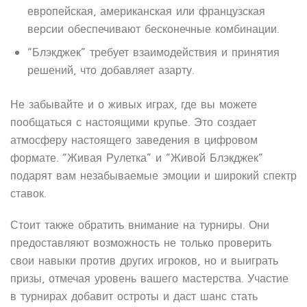
европейская, американская или французская
версии обеспечивают бесконечные комбинации.
“Блэкджек” требует взаимодействия и принятия
решений, что добавляет азарту.
Не забывайте и о живых играх, где вы можете
пообщаться с настоящими крупье. Это создает
атмосферу настоящего заведения в цифровом
формате. “Живая Рулетка” и “Живой Блэкджек”
подарят вам незабываемые эмоции и широкий спектр
ставок.
Стоит также обратить внимание на турниры. Они
предоставляют возможность не только проверить
свои навыки против других игроков, но и выиграть
призы, отмечая уровень вашего мастерства. Участие
в турнирах добавит остроты и даст шанс стать