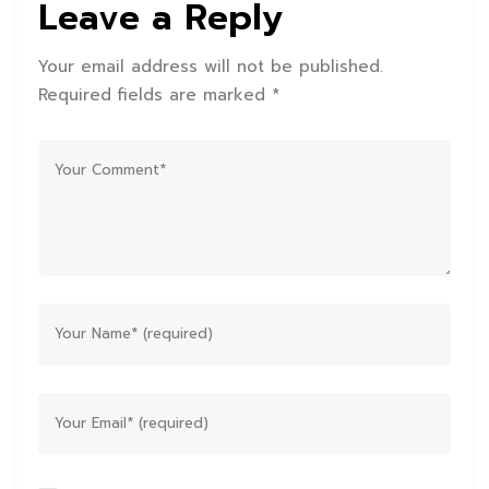
Leave a Reply
Your email address will not be published.
Required fields are marked *