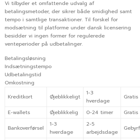
Vi tilbyder et omfattende udvalg af
betalingsmetoder, der sikrer både smidighed samt
tempo i samtlige transaktioner. Til forskel for
modsætning til platforme under dansk licensering
besidder vi ingen former for regulerede
venteperioder på udbetalinger.
Betalingsløsning
Indsætningstempo
Udbetalingstid
Omkostning
1-3
Kreditkort
Øjeblikkeligt
Gratis
hverdage
E-wallets
Øjeblikkelig
0-24 timer
Gratis
1-3
2-5
Bankoverførsel
Gebyrf
hverdage
arbejdsdage