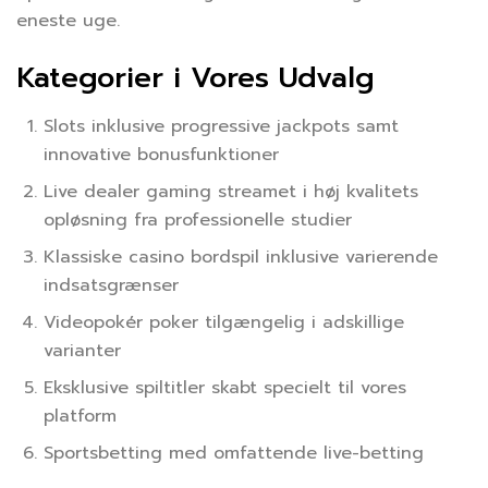
eneste uge.
Kategorier i Vores Udvalg
Slots inklusive progressive jackpots samt
innovative bonusfunktioner
Live dealer gaming streamet i høj kvalitets
opløsning fra professionelle studier
Klassiske casino bordspil inklusive varierende
indsatsgrænser
Videopokér poker tilgængelig i adskillige
varianter
Eksklusive spiltitler skabt specielt til vores
platform
Sportsbetting med omfattende live-betting