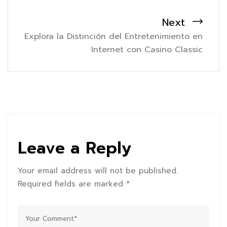
Next
Explora la Distinción del Entretenimiento en
Internet con Casino Classic
Leave a Reply
Your email address will not be published.
Required fields are marked *