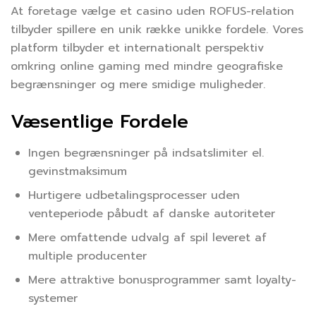
At foretage vælge et casino uden ROFUS-relation
tilbyder spillere en unik række unikke fordele. Vores
platform tilbyder et internationalt perspektiv
omkring online gaming med mindre geografiske
begrænsninger og mere smidige muligheder.
Væsentlige Fordele
Ingen begrænsninger på indsatslimiter el.
gevinstmaksimum
Hurtigere udbetalingsprocesser uden
venteperiode påbudt af danske autoriteter
Mere omfattende udvalg af spil leveret af
multiple producenter
Mere attraktive bonusprogrammer samt loyalty-
systemer