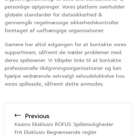
personlige oplysninger. Vores platform overholder
globale standarder for datasikkerhed &
gennemgår regelmæssige sikkerhedskontroller
foretaget af uafhængige organisationer.
Gamere har altid adgangen for at kontakte vores
supportteam, såfremt de møder problemer med
deres spillevaner. Vi tilbyder links til at kontakte
professionelle rådgivningsorganisationer og kan
hjælpe vedrørende selvvalgt selvudelukkelse hos
vores spilleside, såfremt dette anmodes.
Previous
Kasino Eksklusiv ROFUS: Spillemuligheder
Frit Eksklusiv Begrænsende regler