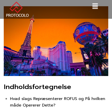
Indholdsfortegnelse
Hvad slags Repræsenterer ROFUS og På hvilken
måde Opererer Dette?