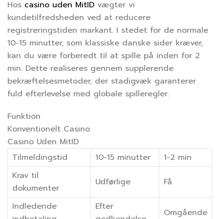
Hos
casino uden MitID
vægter vi
kundetilfredsheden ved at reducere
registreringstiden markant. I stedet for de normale
10-15 minutter, som klassiske danske sider kræver,
kan du være forberedt til at spille på inden for 2
min. Dette realiseres gennem supplerende
bekræftelsesmetoder, der stadigvæk garanterer
fuld efterlevelse med globale spilleregler.
Funktion
Konventionelt Casino
Casino Uden MitID
Tilmeldingstid
10-15 minutter
1-2 min
Krav til
Udførlige
Få
dokumenter
Indledende
Efter
Omgående