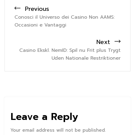
Previous
Conosci il Universo dei Casino Non AAMS:
Occasioni e Vantaggi
Next
Casino Ekskl. NemID: Spil nu Frit plus Trygt
Uden Nationale Restriktioner
Leave a Reply
Your email address will not be published.