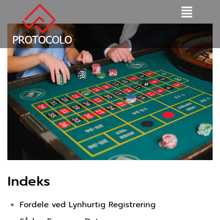
Indeks
Fordele ved Lynhurtig Registrering