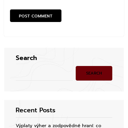
Search
SEARCH
Recent Posts
Výplaty výher a zodpovědné hraní: co