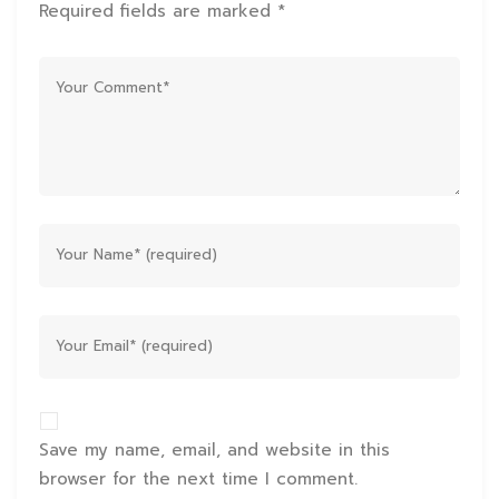
Required fields are marked *
Save my name, email, and website in this
browser for the next time I comment.