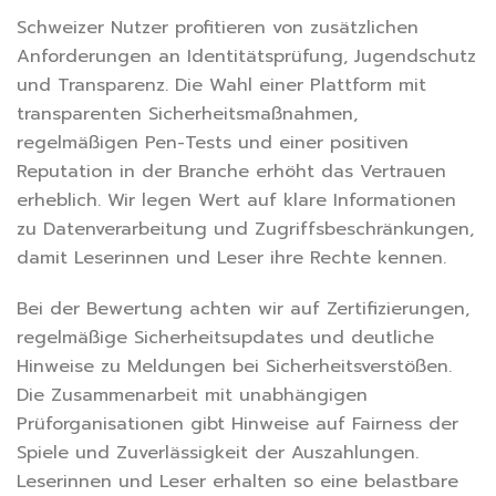
Schweizer Nutzer profitieren von zusätzlichen
Anforderungen an Identitätsprüfung, Jugendschutz
und Transparenz. Die Wahl einer Plattform mit
transparenten Sicherheitsmaßnahmen,
regelmäßigen Pen-Tests und einer positiven
Reputation in der Branche erhöht das Vertrauen
erheblich. Wir legen Wert auf klare Informationen
zu Datenverarbeitung und Zugriffsbeschränkungen,
damit Leserinnen und Leser ihre Rechte kennen.
Bei der Bewertung achten wir auf Zertifizierungen,
regelmäßige Sicherheitsupdates und deutliche
Hinweise zu Meldungen bei Sicherheitsverstößen.
Die Zusammenarbeit mit unabhängigen
Prüforganisationen gibt Hinweise auf Fairness der
Spiele und Zuverlässigkeit der Auszahlungen.
Leserinnen und Leser erhalten so eine belastbare