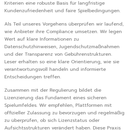
Kriterien eine robuste Basis für langfristige
Kundenzufriedenheit und faire Spielbedingungen.
Als Teil unseres Vorgehens überprüfen wir laufend,
wie Anbieter ihre Compliance umsetzen. Wir legen
Wert auf klare Informationen zu
Datenschutzhinweisen, Jugendschutzmaßnahmen
und der Transparenz von Gebührenstrukturen.
Leser erhalten so eine klare Orientierung, wie sie
verantwortungsvoll handeln und informierte
Entscheidungen treffen.
Zusammen mit der Regulierung bildet die
Lizenzierung das Fundament eines sicheren
Spielumfeldes. Wir empfehlen, Plattformen mit
offizieller Zulassung zu bevorzugen und regelmäßig
zu überprüfen, ob sich Lizenzstatus oder
Aufsichtsstrukturen verändert haben. Diese Praxis