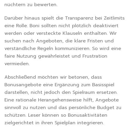
nüchtern zu bewerten.
Darüber hinaus spielt die Transparenz bei Zeitlimits
eine Rolle. Boni sollten nicht plötzlich deaktiviert
werden oder versteckte Klauseln enthalten. Wir
suchen nach Angeboten, die klare Fristen und
verständliche Regeln kommunizieren. So wird eine
faire Nutzung gewährleistet und Frustration
vermieden.
Abschließend möchten wir betonen, dass
Bonusangebote eine Ergänzung zum Basisspiel
darstellen, nicht jedoch den Spielraum ersetzen.
Eine rationale Herangehensweise hilft, Angebote
sinnvoll zu nutzen und das persönliche Budget zu
schützen. Leser können so Bonusaktivitäten
zielgerichtet in ihren Spielplan integrieren.