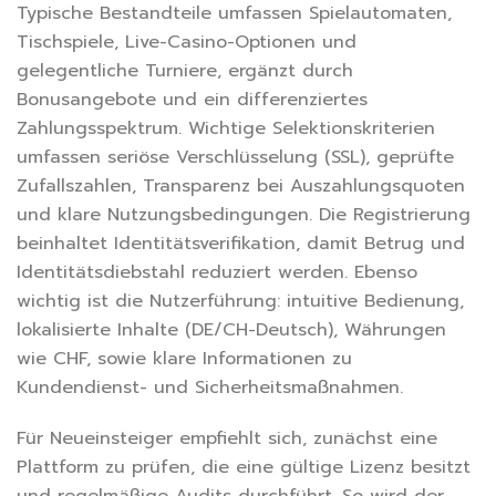
Typische Bestandteile umfassen Spielautomaten,
Tischspiele, Live-Casino-Optionen und
gelegentliche Turniere, ergänzt durch
Bonusangebote und ein differenziertes
Zahlungsspektrum. Wichtige Selektionskriterien
umfassen seriöse Verschlüsselung (SSL), geprüfte
Zufallszahlen, Transparenz bei Auszahlungsquoten
und klare Nutzungsbedingungen. Die Registrierung
beinhaltet Identitätsverifikation, damit Betrug und
Identitätsdiebstahl reduziert werden. Ebenso
wichtig ist die Nutzerführung: intuitive Bedienung,
lokalisierte Inhalte (DE/CH-Deutsch), Währungen
wie CHF, sowie klare Informationen zu
Kundendienst- und Sicherheitsmaßnahmen.
Für Neueinsteiger empfiehlt sich, zunächst eine
Plattform zu prüfen, die eine gültige Lizenz besitzt