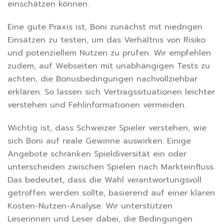
einschätzen können.
Eine gute Praxis ist, Boni zunächst mit niedrigen
Einsätzen zu testen, um das Verhältnis von Risiko
und potenziellem Nutzen zu prüfen. Wir empfehlen
zudem, auf Webseiten mit unabhängigen Tests zu
achten, die Bonusbedingungen nachvollziehbar
erklären. So lassen sich Vertragssituationen leichter
verstehen und Fehlinformationen vermeiden.
Wichtig ist, dass Schweizer Spieler verstehen, wie
sich Boni auf reale Gewinne auswirken. Einige
Angebote schränken Spieldiversität ein oder
unterscheiden zwischen Spielen nach Markteinfluss.
Das bedeutet, dass die Wahl verantwortungsvoll
getroffen werden sollte, basierend auf einer klaren
Kosten-Nutzen-Analyse. Wir unterstützen
Leserinnen und Leser dabei, die Bedingungen