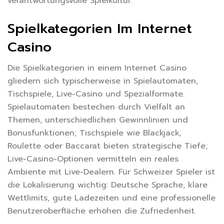
verantwortungsvolle Spielkultur.
Spielkategorien Im Internet
Casino
Die Spielkategorien in einem Internet Casino
gliedern sich typischerweise in Spielautomaten,
Tischspiele, Live-Casino und Spezialformate.
Spielautomaten bestechen durch Vielfalt an
Themen, unterschiedlichen Gewinnlinien und
Bonusfunktionen; Tischspiele wie Blackjack,
Roulette oder Baccarat bieten strategische Tiefe;
Live-Casino-Optionen vermitteln ein reales
Ambiente mit Live-Dealern. Für Schweizer Spieler ist
die Lokalisierung wichtig: Deutsche Sprache, klare
Wettlimits, gute Ladezeiten und eine professionelle
Benutzeroberfläche erhöhen die Zufriedenheit.