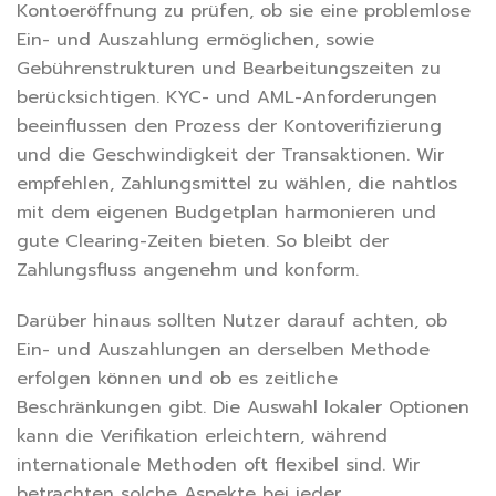
Kontoeröffnung zu prüfen, ob sie eine problemlose
Ein- und Auszahlung ermöglichen, sowie
Gebührenstrukturen und Bearbeitungszeiten zu
berücksichtigen. KYC- und AML-Anforderungen
beeinflussen den Prozess der Kontoverifizierung
und die Geschwindigkeit der Transaktionen. Wir
empfehlen, Zahlungsmittel zu wählen, die nahtlos
mit dem eigenen Budgetplan harmonieren und
gute Clearing-Zeiten bieten. So bleibt der
Zahlungsfluss angenehm und konform.
Darüber hinaus sollten Nutzer darauf achten, ob
Ein- und Auszahlungen an derselben Methode
erfolgen können und ob es zeitliche
Beschränkungen gibt. Die Auswahl lokaler Optionen
kann die Verifikation erleichtern, während
internationale Methoden oft flexibel sind. Wir
betrachten solche Aspekte bei jeder