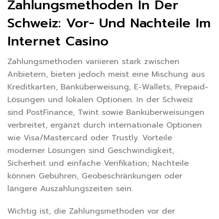
Zahlungsmethoden In Der
Schweiz: Vor- Und Nachteile Im
Internet Casino
Zahlungsmethoden variieren stark zwischen
Anbietern, bieten jedoch meist eine Mischung aus
Kreditkarten, Banküberweisung, E-Wallets, Prepaid-
Lösungen und lokalen Optionen. In der Schweiz
sind PostFinance, Twint sowie Banküberweisungen
verbreitet, ergänzt durch internationale Optionen
wie Visa/Mastercard oder Trustly. Vorteile
moderner Lösungen sind Geschwindigkeit,
Sicherheit und einfache Verifikation; Nachteile
können Gebühren, Geobeschränkungen oder
längere Auszahlungszeiten sein.
Wichtig ist, die Zahlungsmethoden vor der