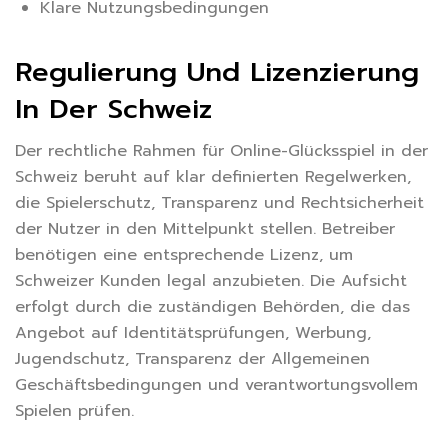
Klare Nutzungsbedingungen
Regulierung Und Lizenzierung
In Der Schweiz
Der rechtliche Rahmen für Online-Glücksspiel in der
Schweiz beruht auf klar definierten Regelwerken,
die Spielerschutz, Transparenz und Rechtsicherheit
der Nutzer in den Mittelpunkt stellen. Betreiber
benötigen eine entsprechende Lizenz, um
Schweizer Kunden legal anzubieten. Die Aufsicht
erfolgt durch die zuständigen Behörden, die das
Angebot auf Identitätsprüfungen, Werbung,
Jugendschutz, Transparenz der Allgemeinen
Geschäftsbedingungen und verantwortungsvollem
Spielen prüfen.