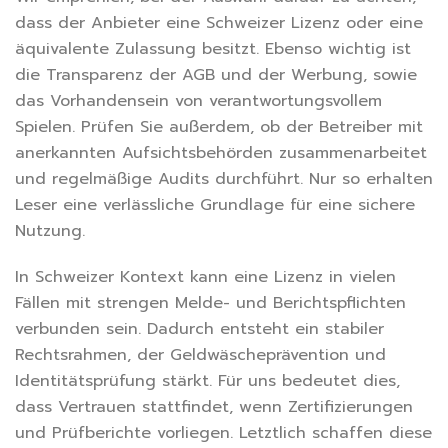
dass der Anbieter eine Schweizer Lizenz oder eine
äquivalente Zulassung besitzt. Ebenso wichtig ist
die Transparenz der AGB und der Werbung, sowie
das Vorhandensein von verantwortungsvollem
Spielen. Prüfen Sie außerdem, ob der Betreiber mit
anerkannten Aufsichtsbehörden zusammenarbeitet
und regelmäßige Audits durchführt. Nur so erhalten
Leser eine verlässliche Grundlage für eine sichere
Nutzung.
In Schweizer Kontext kann eine Lizenz in vielen
Fällen mit strengen Melde- und Berichtspflichten
verbunden sein. Dadurch entsteht ein stabiler
Rechtsrahmen, der Geldwäscheprävention und
Identitätsprüfung stärkt. Für uns bedeutet dies,
dass Vertrauen stattfindet, wenn Zertifizierungen
und Prüfberichte vorliegen. Letztlich schaffen diese