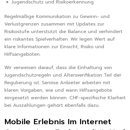
Jugendschutz und Risikoerkennung
Regelmäßige Kommunikation zu Gewinn- und
Verlustgrenzen zusammen mit Updates zur
Risikostufe unterstützt die Balance und verhindert
ein riskantes Spielverhalten. Wir legen Wert auf
klare Informationen zur Einsicht, Risiko und
Hilfsangeboten.
Wir verweisen darauf, dass die Einhaltung von
Jugendschutzregeln und Altersverifikation Teil der
Regulierung ist. Seriöse Anbieter arbeiten mit
klaren Vorgaben, wie und wann Hilfsangebote
eingesetzt werden können. CHF-spezifische Klarheit
bei Auszahlungen gehört ebenfalls dazu.
Mobile Erlebnis Im Internet