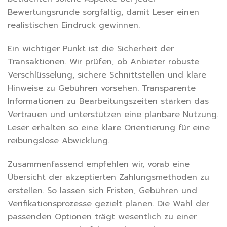
Bewertungsrunde sorgfältig, damit Leser einen
realistischen Eindruck gewinnen.
Ein wichtiger Punkt ist die Sicherheit der
Transaktionen. Wir prüfen, ob Anbieter robuste
Verschlüsselung, sichere Schnittstellen und klare
Hinweise zu Gebühren vorsehen. Transparente
Informationen zu Bearbeitungszeiten stärken das
Vertrauen und unterstützen eine planbare Nutzung.
Leser erhalten so eine klare Orientierung für eine
reibungslose Abwicklung.
Zusammenfassend empfehlen wir, vorab eine
Übersicht der akzeptierten Zahlungsmethoden zu
erstellen. So lassen sich Fristen, Gebühren und
Verifikationsprozesse gezielt planen. Die Wahl der
passenden Optionen trägt wesentlich zu einer