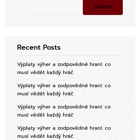
SEARCH
Recent Posts
Výplaty výher a zodpovědné hraní: co
musí vědět každý hráč
Výplaty výher a zodpovědné hraní: co
musí vědět každý hráč
Výplaty výher a zodpovědné hraní: co
musí vědět každý hráč
Výplaty výher a zodpovědné hraní: co
musí vědět každý hráč