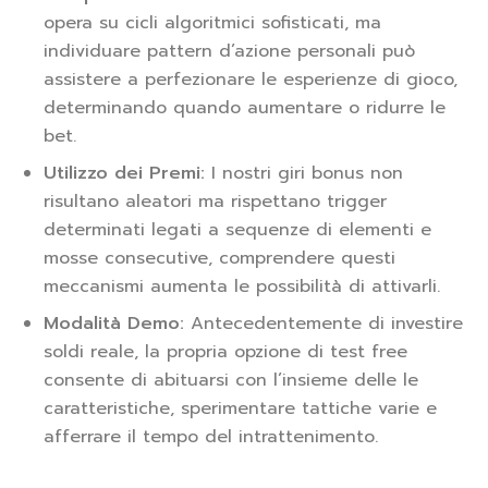
opera su cicli algoritmici sofisticati, ma
individuare pattern d’azione personali può
assistere a perfezionare le esperienze di gioco,
determinando quando aumentare o ridurre le
bet.
Utilizzo dei Premi:
I nostri giri bonus non
risultano aleatori ma rispettano trigger
determinati legati a sequenze di elementi e
mosse consecutive, comprendere questi
meccanismi aumenta le possibilità di attivarli.
Modalità Demo:
Antecedentemente di investire
soldi reale, la propria opzione di test free
consente di abituarsi con l’insieme delle le
caratteristiche, sperimentare tattiche varie e
afferrare il tempo del intrattenimento.