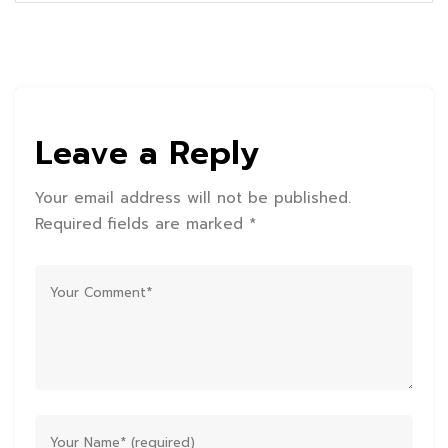
Leave a Reply
Your email address will not be published.
Required fields are marked *