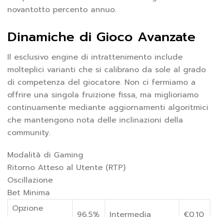
novantotto percento annuo.
Dinamiche di Gioco Avanzate
Il esclusivo engine di intrattenimento include
molteplici varianti che si calibrano da sole al grado
di competenza del giocatore. Non ci fermiamo a
offrire una singola fruizione fissa, ma miglioriamo
continuamente mediante aggiornamenti algoritmici
che mantengono nota delle inclinazioni della
community.
Modalità di Gaming
Ritorno Atteso al Utente (RTP)
Oscillazione
Bet Minima
Opzione
96.5%
Intermedia
€0.10