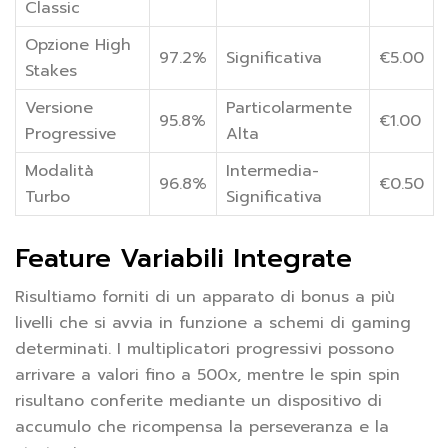
Classic
Opzione High
97.2%
Significativa
€5.00
Stakes
Versione
Particolarmente
95.8%
€1.00
Progressive
Alta
Modalità
Intermedia-
96.8%
€0.50
Turbo
Significativa
Feature Variabili Integrate
Risultiamo forniti di un apparato di bonus a più
livelli che si avvia in funzione a schemi di gaming
determinati. I multiplicatori progressivi possono
arrivare a valori fino a 500x, mentre le spin spin
risultano conferite mediante un dispositivo di
accumulo che ricompensa la perseveranza e la