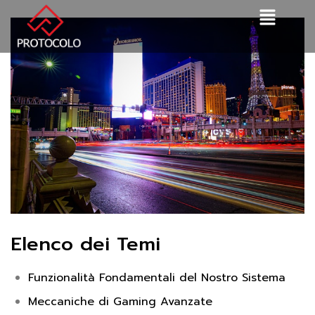
Elenco dei Temi
Funzionalità Fondamentali del Nostro Sistema
Meccaniche di Gaming Avanzate