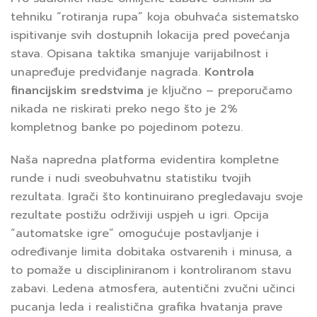
tehniku “rotiranja rupa” koja obuhvaća sistematsko
ispitivanje svih dostupnih lokacija pred povećanja
stava. Opisana taktika smanjuje varijabilnost i
unapređuje predviđanje nagrada.
Kontrola
financijskim sredstvima
je ključno – preporučamo
nikada ne riskirati preko nego što je 2%
kompletnog banke po pojedinom potezu.
Naša napredna platforma evidentira kompletne
runde i nudi sveobuhvatnu statistiku tvojih
rezultata. Igrači što kontinuirano pregledavaju svoje
rezultate postižu održiviji uspjeh u igri. Opcija
“automatske igre” omogućuje postavljanje i
određivanje limita dobitaka ostvarenih i minusa, a
to pomaže u discipliniranom i kontroliranom stavu
zabavi. Ledena atmosfera, autentični zvučni učinci
pucanja leda i realistična grafika hvatanja prave