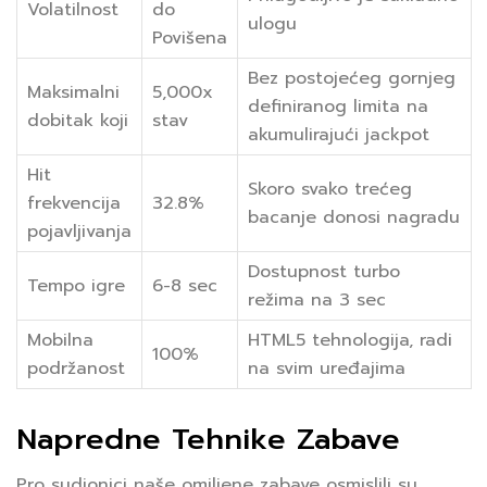
Volatilnost
do
ulogu
Povišena
Bez postojećeg gornjeg
Maksimalni
5,000x
definiranog limita na
dobitak koji
stav
akumulirajući jackpot
Hit
Skoro svako trećeg
frekvencija
32.8%
bacanje donosi nagradu
pojavljivanja
Dostupnost turbo
Tempo igre
6-8 sec
režima na 3 sec
Mobilna
HTML5 tehnologija, radi
100%
podržanost
na svim uređajima
Napredne Tehnike Zabave
Pro sudionici naše omiljene zabave osmislili su