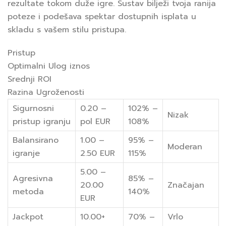
rezultate tokom duže igre. Sustav bilježi tvoja ranija
poteze i podešava spektar dostupnih isplata u
skladu s vašem stilu pristupa.
Pristup
Optimalni Ulog iznos
Srednji ROI
Razina Ugroženosti
Sigurnosni
0.20 –
102% –
Nizak
pristup igranju
pol EUR
108%
Balansirano
1.00 –
95% –
Moderan
igranje
2.50 EUR
115%
5.00 –
Agresivna
85% –
20.00
Značajan
metoda
140%
EUR
Jackpot
10.00+
70% –
Vrlo