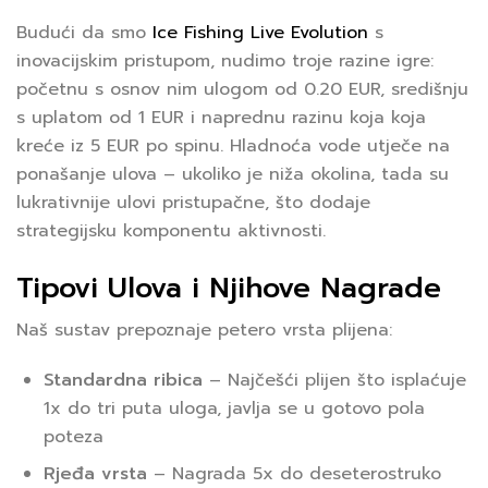
Budući da smo
Ice Fishing Live Evolution
s
inovacijskim pristupom, nudimo troje razine igre:
početnu s osnov nim ulogom od 0.20 EUR, središnju
s uplatom od 1 EUR i naprednu razinu koja koja
kreće iz 5 EUR po spinu. Hladnoća vode utječe na
ponašanje ulova – ukoliko je niža okolina, tada su
lukrativnije ulovi pristupačne, što dodaje
strategijsku komponentu aktivnosti.
Tipovi Ulova i Njihove Nagrade
Naš sustav prepoznaje petero vrsta plijena:
Standardna ribica
– Najčešći plijen što isplaćuje
1x do tri puta uloga, javlja se u gotovo pola
poteza
Rjeđa vrsta
– Nagrada 5x do deseterostruko