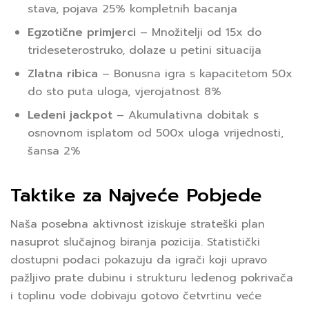
stava, pojava 25% kompletnih bacanja
Egzotične primjerci
– Množitelji od 15x do
trideseterostruko, dolaze u petini situacija
Zlatna ribica
– Bonusna igra s kapacitetom 50x
do sto puta uloga, vjerojatnost 8%
Ledeni jackpot
– Akumulativna dobitak s
osnovnom isplatom od 500x uloga vrijednosti,
šansa 2%
Taktike za Najveće Pobjede
Naša posebna aktivnost iziskuje strateški plan
nasuprot slučajnog biranja pozicija. Statistički
dostupni podaci pokazuju da igrači koji upravo
pažljivo prate dubinu i strukturu ledenog pokrivača
i toplinu vode dobivaju gotovo četvrtinu veće