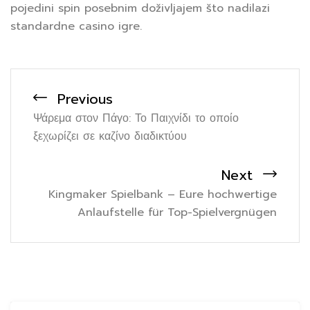
pojedini spin posebnim doživljajem što nadilazi
standardne casino igre.
Previous
Ψάρεμα στον Πάγο: Το Παιχνίδι το οποίο
ξεχωρίζει σε καζίνο διαδικτύου
Next
Kingmaker Spielbank – Eure hochwertige
Anlaufstelle für Top-Spielvergnügen