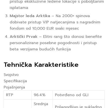
pristup ekskluzivne ledene lokacije s poboljšanim
isplatama
Majstor leda Arktika
– Na 2000+ spinova
dobivate pristup VIP natjecanjima s nagradnim
fondom od 10,000 EUR svaki mjesec
Arktički Prvak
– Elitni rang što donosi benefite
personalizirane posebne pogodnosti i pristup
beta verzijama budućih funkcija
Tehnička Karakteristike
Svojstvo
Specifikacija
Pojašnjenja
RTP
96.4%
Potvrđeno od GLI
Srednja
Prilagodljivo je sukladno