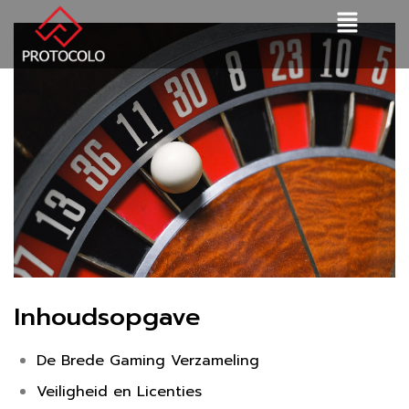
Inhoudsopgave
De Brede Gaming Verzameling
Veiligheid en Licenties