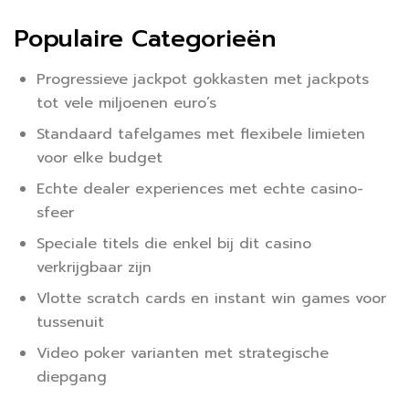
Populaire Categorieën
Progressieve jackpot gokkasten met jackpots
tot vele miljoenen euro’s
Standaard tafelgames met flexibele limieten
voor elke budget
Echte dealer experiences met echte casino-
sfeer
Speciale titels die enkel bij dit casino
verkrijgbaar zijn
Vlotte scratch cards en instant win games voor
tussenuit
Video poker varianten met strategische
diepgang