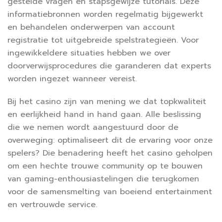
gestelde vragen en stapsgewijze tutorials. Deze
informatiebronnen worden regelmatig bijgewerkt
en behandelen onderwerpen van account
registratie tot uitgebreide spelstrategieën. Voor
ingewikkeldere situaties hebben we over
doorverwijsprocedures die garanderen dat experts
worden ingezet wanneer vereist.
Bij het casino zijn van mening we dat topkwaliteit
en eerlijkheid hand in hand gaan. Alle beslissing
die we nemen wordt aangestuurd door de
overweging: optimaliseert dit de ervaring voor onze
spelers? Die benadering heeft het casino geholpen
om een hechte trouwe community op te bouwen
van gaming-enthousiastelingen die terugkomen
voor de samensmelting van boeiend entertainment
en vertrouwde service.