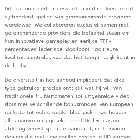
Dit platform biedt access tot ruim dan drieduizend
vijfhonderd spellen van gerenommeerde providers
wereldwijd. We collaboreren exclusief samen met
gerenommeerde providers die befaamd staan om
hun innovatieve gameplay en eerlijke RTP-
percentages. Ieder spel doorloopt rigoureuze
kwaliteitscontroles voordat het toegankelijk komt in
de lobby.
De diversiteit in het aanbod impliceert dat elke
type gebruiker precies ontdekt wat hij wil. Van
traditionele fruitautomaten tot uitgebreide video
slots met verschillende bonusrondes, van European
roulette tot echte dealer blackjack – we hebben
alles nauwkeurig geselecteerd. De live casino
afdeling vereist speciale aandacht, met ervaren
dealers die real-time spellen hosten in HD studios.