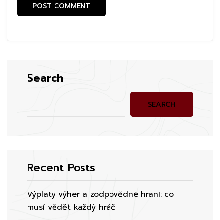
Search
SEARCH
Recent Posts
Výplaty výher a zodpovědné hraní: co
musí vědět každý hráč