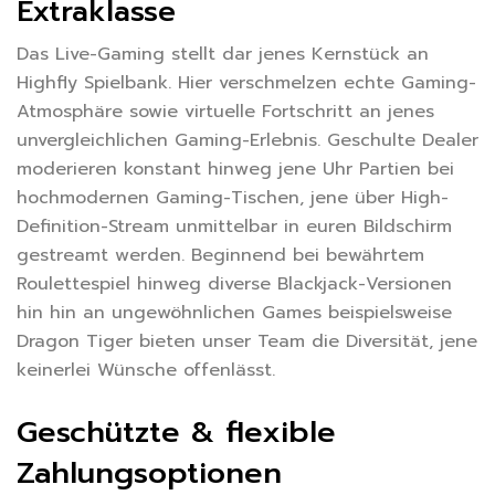
Extraklasse
Das Live-Gaming stellt dar jenes Kernstück an
Highfly Spielbank. Hier verschmelzen echte Gaming-
Atmosphäre sowie virtuelle Fortschritt an jenes
unvergleichlichen Gaming-Erlebnis. Geschulte Dealer
moderieren konstant hinweg jene Uhr Partien bei
hochmodernen Gaming-Tischen, jene über High-
Definition-Stream unmittelbar in euren Bildschirm
gestreamt werden. Beginnend bei bewährtem
Roulettespiel hinweg diverse Blackjack-Versionen
hin hin an ungewöhnlichen Games beispielsweise
Dragon Tiger bieten unser Team die Diversität, jene
keinerlei Wünsche offenlässt.
Geschützte & flexible
Zahlungsoptionen