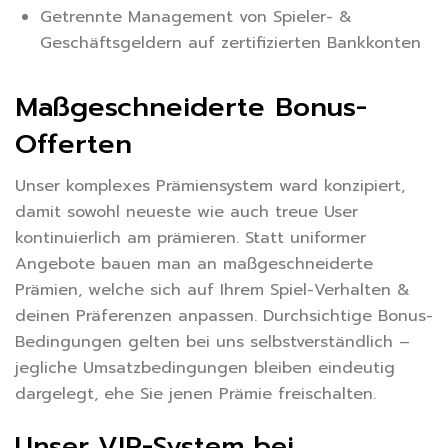
Getrennte Management von Spieler- &
Geschäftsgeldern auf zertifizierten Bankkonten
Maßgeschneiderte Bonus-
Offerten
Unser komplexes Prämiensystem ward konzipiert,
damit sowohl neueste wie auch treue User
kontinuierlich am prämieren. Statt uniformer
Angebote bauen man an maßgeschneiderte
Prämien, welche sich auf Ihrem Spiel-Verhalten &
deinen Präferenzen anpassen. Durchsichtige Bonus-
Bedingungen gelten bei uns selbstverständlich –
jegliche Umsatzbedingungen bleiben eindeutig
dargelegt, ehe Sie jenen Prämie freischalten.
Unser VIP-System bei