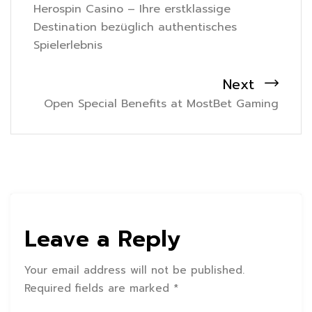
Herospin Casino – Ihre erstklassige
Destination bezüglich authentisches
Spielerlebnis
Next
Open Special Benefits at MostBet Gaming
Leave a Reply
Your email address will not be published.
Required fields are marked *