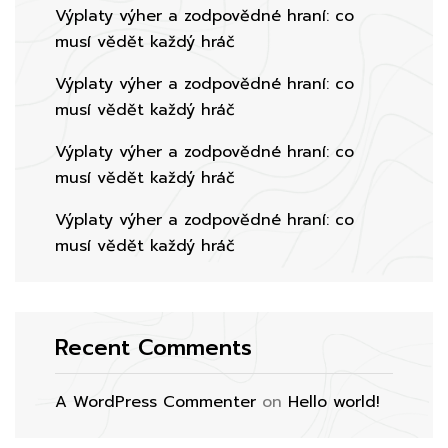
Výplaty výher a zodpovědné hraní: co
musí vědět každý hráč
Výplaty výher a zodpovědné hraní: co
musí vědět každý hráč
Výplaty výher a zodpovědné hraní: co
musí vědět každý hráč
Výplaty výher a zodpovědné hraní: co
musí vědět každý hráč
Recent Comments
A WordPress Commenter
on
Hello world!