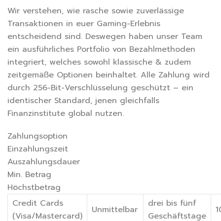
Wir verstehen, wie rasche sowie zuverlässige
Transaktionen in euer Gaming-Erlebnis
entscheidend sind. Deswegen haben unser Team
ein ausführliches Portfolio von Bezahlmethoden
integriert, welches sowohl klassische & zudem
zeitgemäße Optionen beinhaltet. Alle Zahlung wird
durch 256-Bit-Verschlüsselung geschützt – ein
identischer Standard, jenen gleichfalls
Finanzinstitute global nutzen.
Zahlungsoption
Einzahlungszeit
Auszahlungsdauer
Min. Betrag
Höchstbetrag
Credit Cards
drei bis fünf
Unmittelbar
1
(Visa/Mastercard)
Geschäftstage