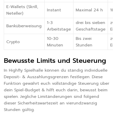
E-Wallets (Skrill,
Instant
Maximal 24 h
1
Neteller)
1-3
drei bis sieben
z
Banküberweisung
Arbeitstage
Geschäftstage
E
10-30
Bis zwei
z
Crypto
Minuten
Stunden
E
Bewusste Limits und Steuerung
In Highfly Spielhalle können du ständig individuelle
Deposit- & Auszahlungsgrenzen festlegen. Diese
Funktion gewährt euch vollständige Steuerung über
dein Spiel-Budget & hilft euch darin, bewusst beim
spielen. Jegliche Limitänderungen sind folgend
dieser Sicherheitswartezeit an vierundzwanzig
Stunden gültig.