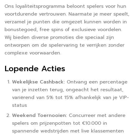
Ons loyaliteitsprogramma beloont spelers voor hun
voortdurende vertrouwen. Naarmate je meer speelt,
verzamel je punten die omgezet kunnen worden in
bonustegoed, free spins of exclusieve voordelen.
Wij bieden diverse promoties die speciaal zijn
ontworpen om de spelervaring te verrijken zonder
complexe voorwaarden.
Lopende Acties
Wekelijkse Cashback:
Ontvang een percentage
van je inzetten terug, ongeacht het resultaat,
variërend van 5% tot 15% afhankelijk van je VIP-
status
Weekend Toernooien:
Concurreer met andere
spelers om prijzenpotten tot €10.000 in
spannende wedstrijden met live klassementen