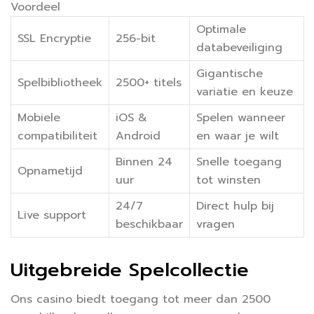
Voordeel
Optimale
SSL Encryptie
256-bit
databeveiliging
Gigantische
Spelbibliotheek
2500+ titels
variatie en keuze
Mobiele
iOS &
Spelen wanneer
compatibiliteit
Android
en waar je wilt
Binnen 24
Snelle toegang
Opnametijd
uur
tot winsten
24/7
Direct hulp bij
Live support
beschikbaar
vragen
Uitgebreide Spelcollectie
Ons casino biedt toegang tot meer dan 2500