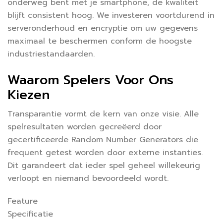
onderweg bent met je smartphone, de kwaliteit
blijft consistent hoog. We investeren voortdurend in
serveronderhoud en encryptie om uw gegevens
maximaal te beschermen conform de hoogste
industriestandaarden.
Waarom Spelers Voor Ons
Kiezen
Transparantie vormt de kern van onze visie. Alle
spelresultaten worden gecreëerd door
gecertificeerde Random Number Generators die
frequent getest worden door externe instanties.
Dit garandeert dat ieder spel geheel willekeurig
verloopt en niemand bevoordeeld wordt.
Feature
Specificatie