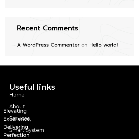
Recent Comments
A WordPress Commenter
on
Hello world!
Useful links
Home
About
Elevating
Services
Excellence,
Delivering
Smart System
Perfection