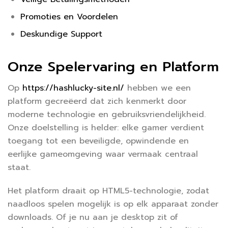
Promoties en Voordelen
Deskundige Support
Onze Spelervaring en Platform
Op
https://hashlucky-site.nl/
hebben we een
platform gecreëerd dat zich kenmerkt door
moderne technologie en gebruiksvriendelijkheid.
Onze doelstelling is helder: elke gamer verdient
toegang tot een beveiligde, opwindende en
eerlijke gameomgeving waar vermaak centraal
staat.
Het platform draait op HTML5-technologie, zodat
naadloos spelen mogelijk is op elk apparaat zonder
downloads. Of je nu aan je desktop zit of