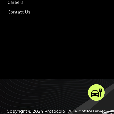
Careers
Contact Us
Copyright © 2024 Protocolo | All Right Reserved