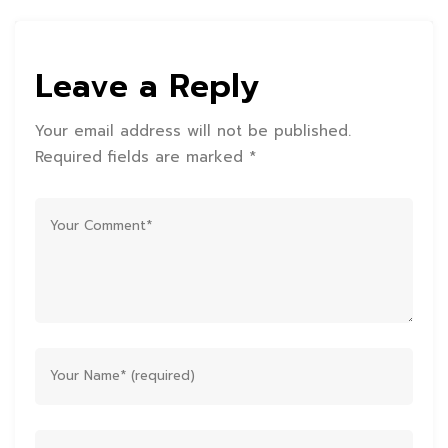
Leave a Reply
Your email address will not be published.
Required fields are marked *