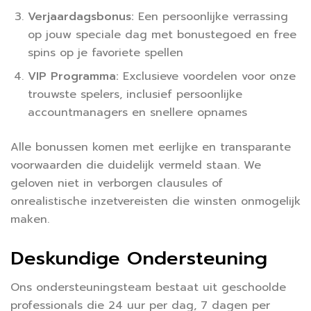
Verjaardagsbonus:
Een persoonlijke verrassing
op jouw speciale dag met bonustegoed en free
spins op je favoriete spellen
VIP Programma:
Exclusieve voordelen voor onze
trouwste spelers, inclusief persoonlijke
accountmanagers en snellere opnames
Alle bonussen komen met eerlijke en transparante
voorwaarden die duidelijk vermeld staan. We
geloven niet in verborgen clausules of
onrealistische inzetvereisten die winsten onmogelijk
maken.
Deskundige Ondersteuning
Ons ondersteuningsteam bestaat uit geschoolde
professionals die 24 uur per dag, 7 dagen per