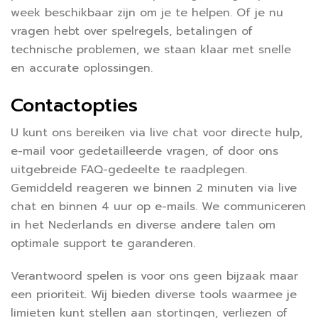
week beschikbaar zijn om je te helpen. Of je nu
vragen hebt over spelregels, betalingen of
technische problemen, we staan klaar met snelle
en accurate oplossingen.
Contactopties
U kunt ons bereiken via live chat voor directe hulp,
e-mail voor gedetailleerde vragen, of door ons
uitgebreide FAQ-gedeelte te raadplegen.
Gemiddeld reageren we binnen 2 minuten via live
chat en binnen 4 uur op e-mails. We communiceren
in het Nederlands en diverse andere talen om
optimale support te garanderen.
Verantwoord spelen is voor ons geen bijzaak maar
een prioriteit. Wij bieden diverse tools waarmee je
limieten kunt stellen aan stortingen, verliezen of