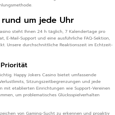
ahlungsmethode.
t rund um jede Uhr
asino steht Ihnen 24 h täglich, 7 Kalendertage pro
t, E-Mail-Support und eine ausführliche FAQ-Sektion,
t. Unsere durchschnittliche Reaktionszeit im Echtzeit-
Priorität
chtig. Happy Jokers Casino bietet umfassende
 Verlustlimits, Sitzungszeitbegrenzungen und jede
en mit etablierten Einrichtungen wie Support-Vereinen
sammen, um problematisches Glücksspielverhalten
Anzeichen von Gaming-Sucht zu erkennen und proaktiv