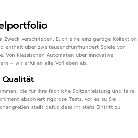
lportfolio
Zweck verschrieben, Euch eine einzigartige Kollektion
lio enthält über zweitausendfünfhundert Spiele von
e. Von klassischen Automaten über innovative
 – wir erfüllen alle Vorlieben ab.
 Qualität
men, die für ihre fachliche Spitzenleistung und faire
timent absolviert rigorose Tests, vor es zu Sie
engrößen stellt dafür, dass ihr stets Eintritt zu