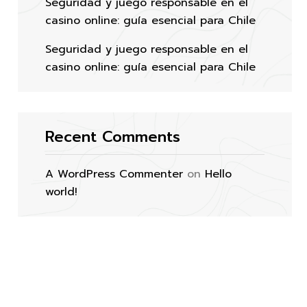
Seguridad y juego responsable en el
casino online: guía esencial para Chile
Seguridad y juego responsable en el
casino online: guía esencial para Chile
Recent Comments
A WordPress Commenter
on
Hello
world!