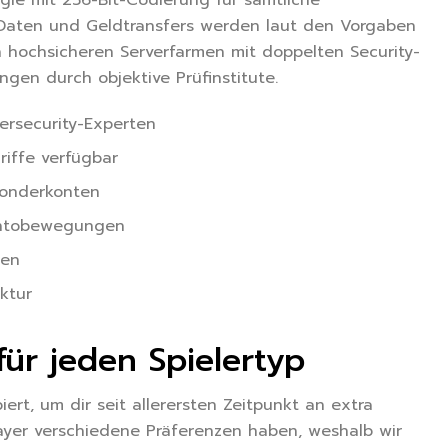
Daten und Geldtransfers werden laut den Vorgaben
n hochsicheren Serverfarmen mit doppelten Security-
en durch objektive Prüfinstitute.
ersecurity-Experten
riffe verfügbar
 Sonderkonten
Kontobewegungen
ten
ktur
für jeden Spielertyp
rt, um dir seit allerersten Zeitpunkt an extra
ayer verschiedene Präferenzen haben, weshalb wir