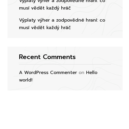
Výplaty výher a zodpovědné hraní: co
musí vědět každý hráč
Výplaty výher a zodpovědné hraní: co
musí vědět každý hráč
Recent Comments
A WordPress Commenter
on
Hello
world!