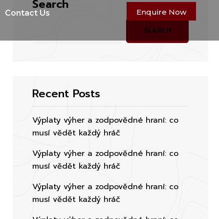
Search
Enquire Now
Contact Us
SEARCH
Recent Posts
Výplaty výher a zodpovědné hraní: co
musí vědět každý hráč
Výplaty výher a zodpovědné hraní: co
musí vědět každý hráč
Výplaty výher a zodpovědné hraní: co
musí vědět každý hráč