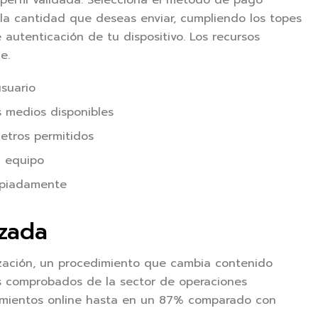
 perfil validada. Selecciona el método de pago
a la cantidad que deseas enviar, cumpliendo los topes
autenticación de tu dispositivo. Los recursos
e.
usuario
os medios disponibles
metros permitidos
u equipo
opiadamente
zada
ización, un procedimiento que cambia contenido
s comprobados de la sector de operaciones
vimientos online hasta en un 87% comparado con