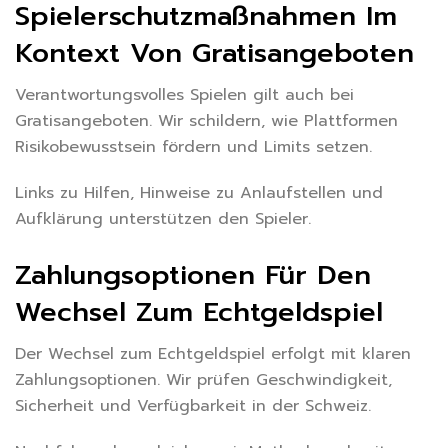
Spielerschutzmaßnahmen Im
Kontext Von Gratisangeboten
Verantwortungsvolles Spielen gilt auch bei
Gratisangeboten. Wir schildern, wie Plattformen
Risikobewusstsein fördern und Limits setzen.
Links zu Hilfen, Hinweise zu Anlaufstellen und
Aufklärung unterstützen den Spieler.
Zahlungsoptionen Für Den
Wechsel Zum Echtgeldspiel
Der Wechsel zum Echtgeldspiel erfolgt mit klaren
Zahlungsoptionen. Wir prüfen Geschwindigkeit,
Sicherheit und Verfügbarkeit in der Schweiz.