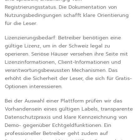
Registrierungsstatus. Die Dokumentation von
Nutzungsbedingungen schafft klare Orientierung
für die Leser.
Lizenzierungsbedarf: Betreiber benötigen eine
gültige Lizenz, um in der Schweiz legal zu
operieren. Seriöse Häuser versehen ihre Seite mit
Lizenzinformationen, Client-Informationen und
verantwortungsbewussten Mechanismen. Das
erhöht die Sicherheit der Leser, die sich für Gratis-
Optionen interessieren.
Bei der Auswahl einer Plattform prüfen wir das
Vorhandensein eines gültigen Labels, transparente
Datenschutzpraxis und klare Kennzeichnung von
Demo- gegenüber Echtgeldfunktionen. Ein
professioneller Betreiber geht zudem auf