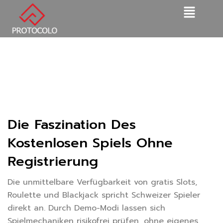
Die Faszination Des
Kostenlosen Spiels Ohne
Registrierung
Die unmittelbare Verfügbarkeit von gratis Slots,
Roulette und Blackjack spricht Schweizer Spieler
direkt an. Durch Demo-Modi lassen sich
Spielmechaniken risikofrei prüfen, ohne eigenes