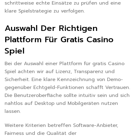
schrittweise echte Einsätze zu prüfen und eine
klare Spielstrategie zu verfolgen.
Auswahl Der Richtigen
Plattform Für Gratis Casino
Spiel
Bei der Auswahl einer Plattform für gratis Casino
Spiel achten wir auf Lizenz, Transparenz und
Sicherheit. Eine klare Kennzeichnung von Demo-
gegenüber Echtgeld-Funktionen schafft Vertrauen.
Die Benutzeroberfläche sollte intuitiv sein und sich
nahtlos auf Desktop und Mobilgeräten nutzen
lassen.
Weitere Kriterien betreffen Software-Anbieter,
Fairness und die Qualität der