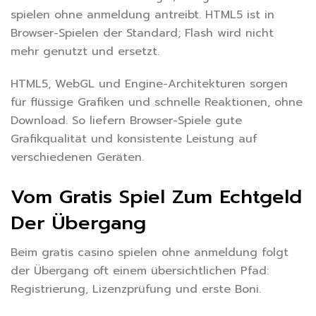
spielen ohne anmeldung antreibt. HTML5 ist in
Browser-Spielen der Standard; Flash wird nicht
mehr genutzt und ersetzt.
HTML5, WebGL und Engine-Architekturen sorgen
für flüssige Grafiken und schnelle Reaktionen, ohne
Download. So liefern Browser-Spiele gute
Grafikqualität und konsistente Leistung auf
verschiedenen Geräten.
Vom Gratis Spiel Zum Echtgeld
Der Übergang
Beim gratis casino spielen ohne anmeldung folgt
der Übergang oft einem übersichtlichen Pfad:
Registrierung, Lizenzprüfung und erste Boni.