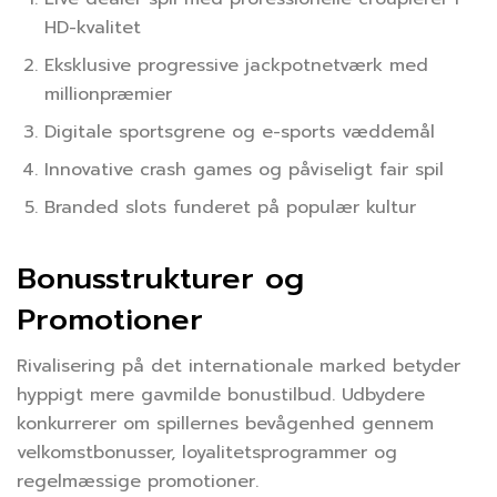
HD-kvalitet
Eksklusive progressive jackpotnetværk med
millionpræmier
Digitale sportsgrene og e-sports væddemål
Innovative crash games og påviseligt fair spil
Branded slots funderet på populær kultur
Bonusstrukturer og
Promotioner
Rivalisering på det internationale marked betyder
hyppigt mere gavmilde bonustilbud. Udbydere
konkurrerer om spillernes bevågenhed gennem
velkomstbonusser, loyalitetsprogrammer og
regelmæssige promotioner.