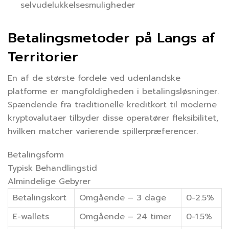
selvudelukkelsesmuligheder
Betalingsmetoder på Langs af
Territorier
En af de største fordele ved udenlandske
platforme er mangfoldigheden i betalingsløsninger.
Spændende fra traditionelle kreditkort til moderne
kryptovalutaer tilbyder disse operatører fleksibilitet,
hvilken matcher varierende spillerpræferencer.
Betalingsform
Typisk Behandlingstid
Almindelige Gebyrer
Betalingskort
Omgående – 3 dage
0-2.5%
E-wallets
Omgående – 24 timer
0-1.5%