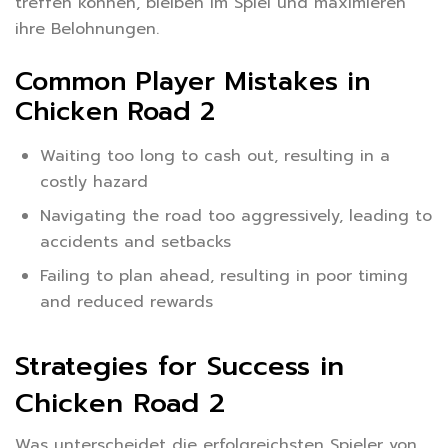
treffen können, bleiben im Spiel und maximieren
ihre Belohnungen.
Common Player Mistakes in
Chicken Road 2
Waiting too long to cash out, resulting in a
costly hazard
Navigating the road too aggressively, leading to
accidents and setbacks
Failing to plan ahead, resulting in poor timing
and reduced rewards
Strategies for Success in
Chicken Road 2
Was unterscheidet die erfolgreichsten Spieler von