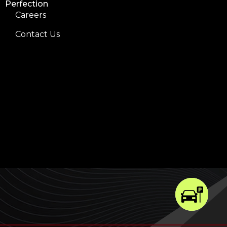
Perfection
Careers
Contact Us