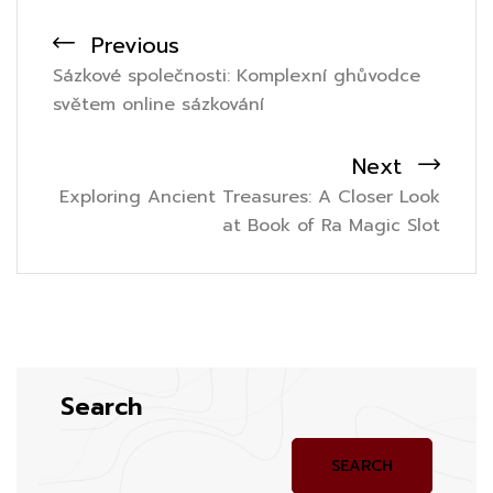
Previous
Sázkové společnosti: Komplexní ghůvodce
světem online sázkování
Next
Exploring Ancient Treasures: A Closer Look
at Book of Ra Magic Slot
Search
SEARCH