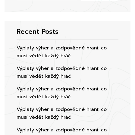
Recent Posts
Výplaty výher a zodpovědné hraní: co
musí vědět každý hráč
Výplaty výher a zodpovědné hraní: co
musí vědět každý hráč
Výplaty výher a zodpovědné hraní: co
musí vědět každý hráč
Výplaty výher a zodpovědné hraní: co
musí vědět každý hráč
Výplaty výher a zodpovědné hraní: co