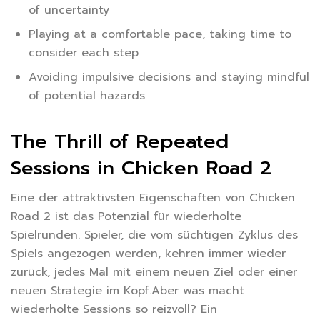
of uncertainty
Playing at a comfortable pace, taking time to
consider each step
Avoiding impulsive decisions and staying mindful
of potential hazards
The Thrill of Repeated
Sessions in Chicken Road 2
Eine der attraktivsten Eigenschaften von Chicken
Road 2 ist das Potenzial für wiederholte
Spielrunden. Spieler, die vom süchtigen Zyklus des
Spiels angezogen werden, kehren immer wieder
zurück, jedes Mal mit einem neuen Ziel oder einer
neuen Strategie im Kopf.Aber was macht
wiederholte Sessions so reizvoll? Ein