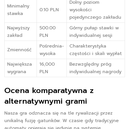
Dolny poziom
Minimalny
0.10 PLN
wysokości
stawka
pojedynczego zakładu
Najwyższy
500.00
Górny pułap stawki w
zakład
PLN
indywidualnej sesji
Pośrednia-
Charakterystyka
Zmienność
wysoka
częstości i skali wypłat
Największa
16,000
Bezwzględny próg
wygrana
PLN
indywidualnej nagrody
Ocena komparatywna z
alternatywnymi grami
Nasza gra odznacza się na tle rywalizacji przez
unikalną fuzję gatunków. W czasie gdy tradycyjne
automaty opierają się jedynie na systemie