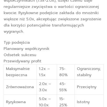
współczynnikach (1.5x-2.0x), dzięki czemu daje
regularniejsze zwycięstwa o wartości ograniczonej
kwocie. Ryzykowne podejście zakłada do mnożniki
większe niż 5.0x, akceptując zwiększone zagrożenie
dla korzyści potencjalnie transformujących
wygranych.
Typ podejścia
Planowany współczynnik
Odsetek sukcesu
Przewidywany profit
Maksymalnie
1.2x –
75-
Ograniczony,
bezpieczna
1.5x
80%
stabilny
2.0x –
45-
Zrównoważona
Przeciętny
3.0x
55%
5.0x –
15-
Ryzykowna
Istotny
10.0x
25%