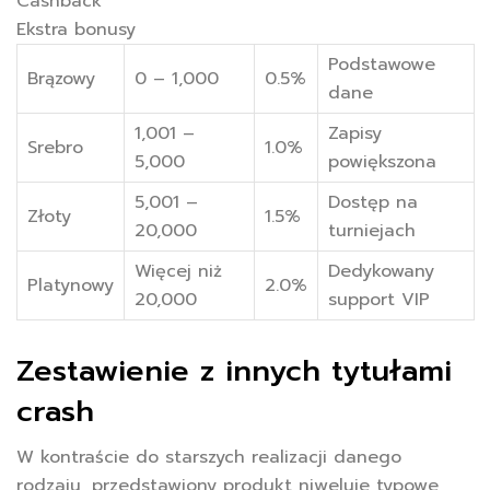
Cashback
Ekstra bonusy
Podstawowe
Brązowy
0 – 1,000
0.5%
dane
1,001 –
Zapisy
Srebro
1.0%
5,000
powiększona
5,001 –
Dostęp na
Złoty
1.5%
20,000
turniejach
Więcej niż
Dedykowany
Platynowy
2.0%
20,000
support VIP
Zestawienie z innych tytułami
crash
W kontraście do starszych realizacji danego
rodzaju, przedstawiony produkt niweluje typowe