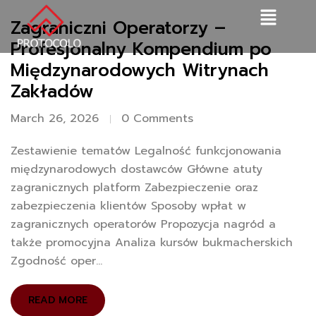
Zagraniczni Operatorzy –
Profesjonalny Kompendium po
Międzynarodowych Witrynach
Zakładów
March 26, 2026
0 Comments
Zestawienie tematów Legalność funkcjonowania
międzynarodowych dostawców Główne atuty
zagranicznych platform Zabezpieczenie oraz
zabezpieczenia klientów Sposoby wpłat w
zagranicznych operatorów Propozycja nagród a
także promocyjna Analiza kursów bukmacherskich
Zgodność oper...
READ MORE