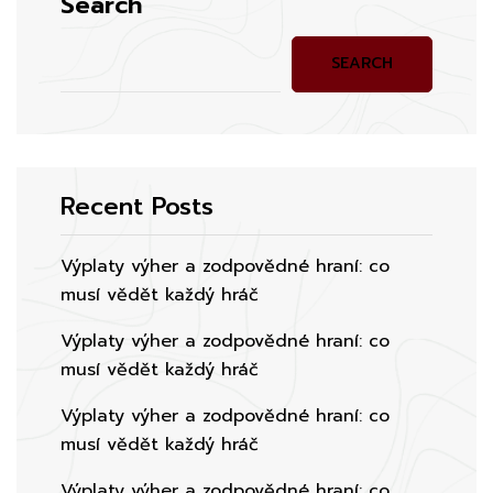
Search
SEARCH
Recent Posts
Výplaty výher a zodpovědné hraní: co
musí vědět každý hráč
Výplaty výher a zodpovědné hraní: co
musí vědět každý hráč
Výplaty výher a zodpovědné hraní: co
musí vědět každý hráč
Výplaty výher a zodpovědné hraní: co