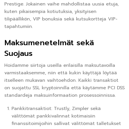
Prestige. Jokainen vaihe mahdollistaa uusia etuja,
kuten pikaisempia kotiutuksia, yksityisen
tilipäällikön, VIP bonuksia sekä kutsukortteja VIP-
tapahtumiin.
Maksumenetelmät sekä
Suojaus
Hoidamme siirtoja useilla erilaisilla maksutavoilla
varmistaaksemme, niin että kukin käyttäjä löytää
itselleen mukavan vaihtoehdon. Kaikki transaktiot
on suojattu SSL kryptoinnilla että käytämme PCI DSS
standardeja maksuinformaation prosessoinnissa.
Pankkitransaktiot: Trustly, Zimpler sekä
välittömät pankkivalinnat kotimaisiin
finanssitoimijoihin sallivat välittömät talletukset