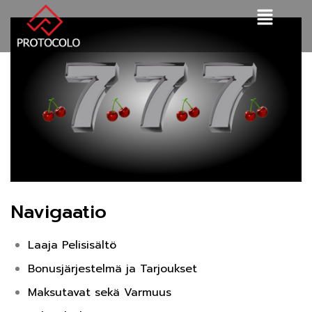
Navigaatio
Laaja Pelisisältö
Bonusjärjestelmä ja Tarjoukset
Maksutavat sekä Varmuus