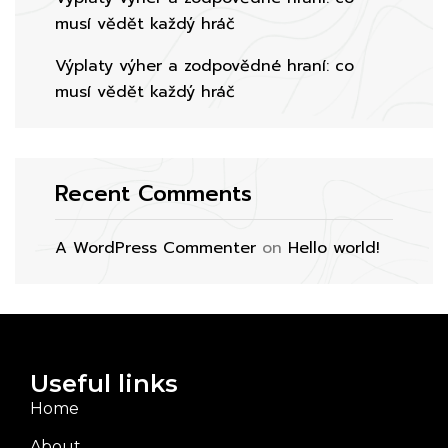
musí vědět každý hráč
Výplaty výher a zodpovědné hraní: co
musí vědět každý hráč
Recent Comments
A WordPress Commenter
on
Hello world!
Useful links
Home
About