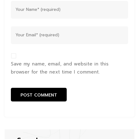
Save my name, email, and website in this
browser for the next time I comment.