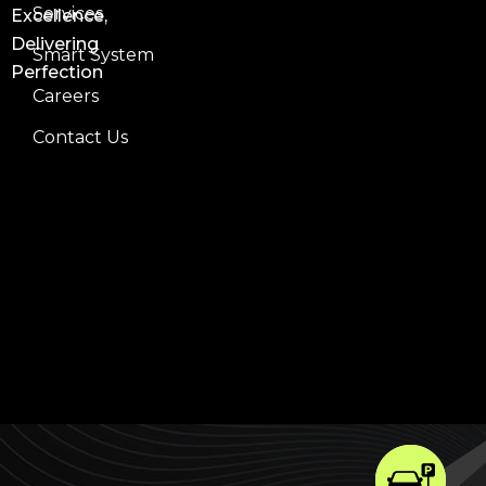
Services
Excellence,
Delivering
Smart System
Perfection
Careers
Contact Us