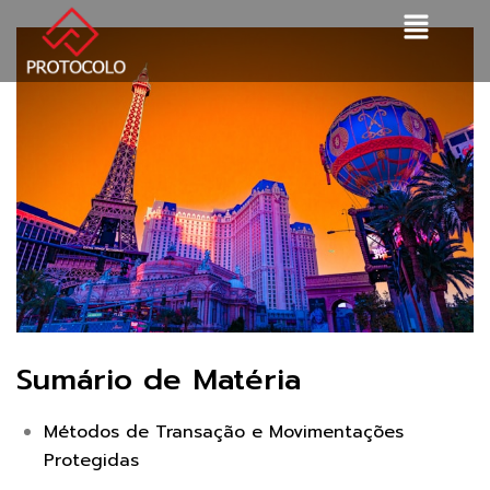
Sumário de Matéria
Métodos de Transação e Movimentações
Protegidas