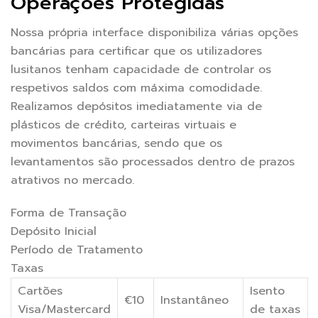
Operações Protegidas
Nossa própria interface disponibiliza várias opções
bancárias para certificar que os utilizadores
lusitanos tenham capacidade de controlar os
respetivos saldos com máxima comodidade.
Realizamos depósitos imediatamente via de
plásticos de crédito, carteiras virtuais e
movimentos bancárias, sendo que os
levantamentos são processados dentro de prazos
atrativos no mercado.
Forma de Transação
Depósito Inicial
Período de Tratamento
Taxas
Cartões
Isento
€10
Instantâneo
Visa/Mastercard
de taxas