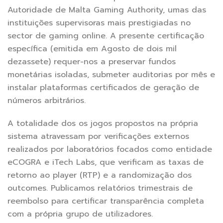
Autoridade de Malta Gaming Authority, umas das
instituições supervisoras mais prestigiadas no
sector de gaming online. A presente certificação
específica (emitida em Agosto de dois mil
dezassete) requer-nos a preservar fundos
monetárias isoladas, submeter auditorias por mês e
instalar plataformas certificados de geração de
números arbitrários.
A totalidade dos os jogos propostos na própria
sistema atravessam por verificações externos
realizados por laboratórios focados como entidade
eCOGRA e iTech Labs, que verificam as taxas de
retorno ao player (RTP) e a randomização dos
outcomes. Publicamos relatórios trimestrais de
reembolso para certificar transparência completa
com a própria grupo de utilizadores.