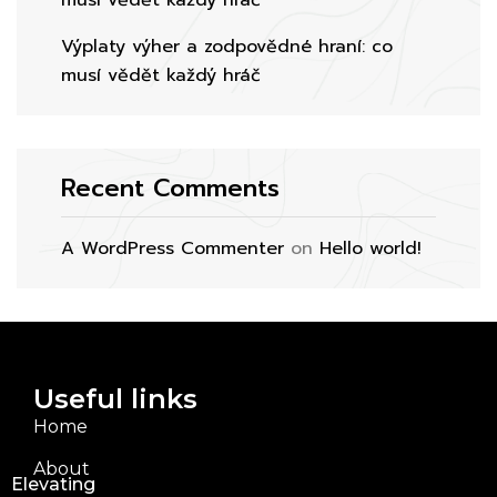
musí vědět každý hráč
Výplaty výher a zodpovědné hraní: co
musí vědět každý hráč
Recent Comments
A WordPress Commenter
on
Hello world!
Useful links
Home
About
Elevating