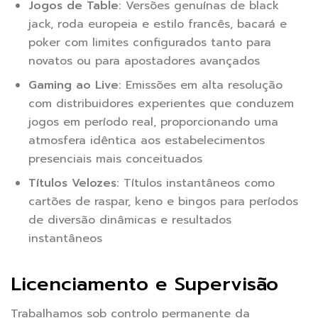
Jogos de Table:
Versões genuínas de black
jack, roda europeia e estilo francês, bacará e
poker com limites configurados tanto para
novatos ou para apostadores avançados
Gaming ao Live:
Emissões em alta resolução
com distribuidores experientes que conduzem
jogos em período real, proporcionando uma
atmosfera idêntica aos estabelecimentos
presenciais mais conceituados
Títulos Velozes:
Títulos instantâneos como
cartões de raspar, keno e bingos para períodos
de diversão dinâmicas e resultados
instantâneos
Licenciamento e Supervisão
Trabalhamos sob controlo permanente da