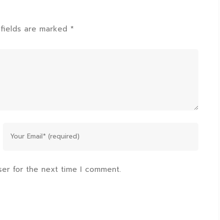
 fields are marked *
ser for the next time I comment.