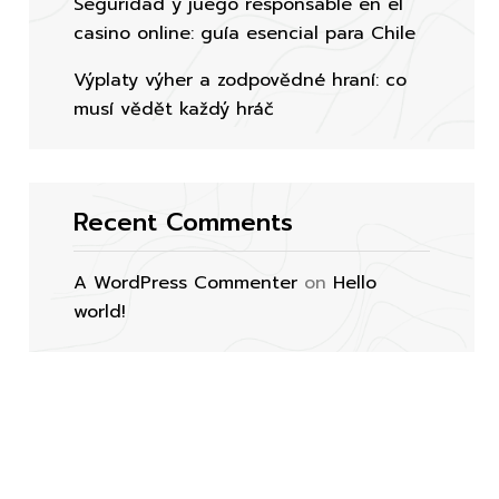
Seguridad y juego responsable en el
casino online: guía esencial para Chile
Výplaty výher a zodpovědné hraní: co
musí vědět každý hráč
Recent Comments
A WordPress Commenter
on
Hello
world!