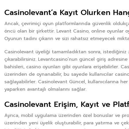
Casinolevant’a Kayıt Olurken Hang
Ancak, çevrimiçi oyun platformlarında güvenlik oldukç
öncü olan bir şirkettir. Levant Casino, online oyunlar 
Oyunun tadını çıkarın ve sizi rahatsız etmeyecek mikt
Casinolevant üyeliği tamamladıktan sonra, istediğiniz 
çıkarabilirsiniz. Levantcasino’nun güncel giriş adresine 
bahisleri, casino oyunları gibi oyunlara erişebilirler. 
üzerinden de oynanabilir, bu sayede kullanıcılar casi
sağlayabilirler. Casinolevant Güncel, kullanıcılarına h
yaparken avantajlı olmalarını sağlar.
Casinolevant Erişim, Kayıt ve Plat
Ayrıca, mobil uygulama üzerinden özel bonuslar ve prom
üzerinden yeni üyelik oluşturabilir, para yatırma ve çekm