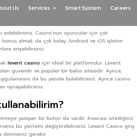
bout Us
Services
Smart System
Careers
 edebilirsiniz. Casino’nun oyuncular için çok
ino bonus almak da çok kolay. Android ve iOS işletim
ara erişebilirsiniz.
amak
levent casino
için ideal bir platformdur. Levant
an güvenilir ve popüler bir bahis sitesidir. Ayrıca,
gulamasını da bu yazıda bulabilirsiniz. Ayrıca casino
 oynayabilirsiniz.
ullanabilirim?
aydetmeye yarayan bir buton da vardır. Kısacası istediğiniz
rseniz bu yöntemi değiştirebilirsiniz. Levant Casino giriş
a dönmeniz gerekir.