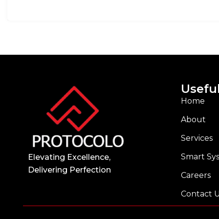
Useful
Home
About
Services
Smart Sy
Elevating Excellence,
Delivering Perfection
Careers
Contact 