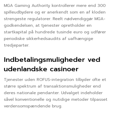
MGA Gaming Authority kontrollerer mere end 300
spilleudbydere og er anerkendt som en af kloden
strengeste regulatorer. Reelt nødvendiggør MGA-
godkendelsen, at tjenester opretholder en
startkapital på hundrede tusinde euro og udfører
periodiske sikkerhedsaudits af uafhængige
tredjeparter.
Indbetalingsmuligheder ved
udenlandske casinoer
Tjenester uden ROFUS-integration tilbyder ofte et
større spektrum af transaktionsmuligheder end
deres nationale pendanter. Udvalget indeholder
såvel konventionelle og nutidige metoder tilpasset
verdensomspændende brug.