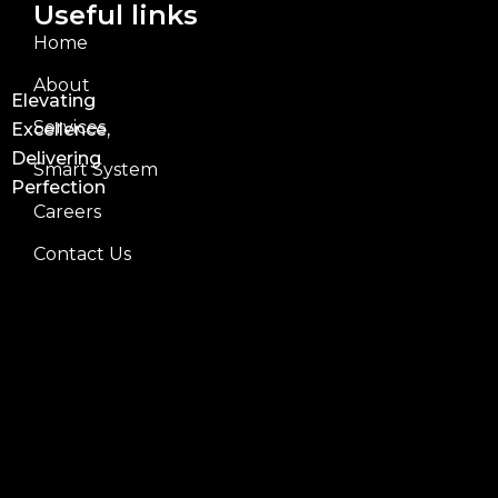
Useful links
Home
About
Elevating
Services
Excellence,
Delivering
Smart System
Perfection
Careers
Contact Us