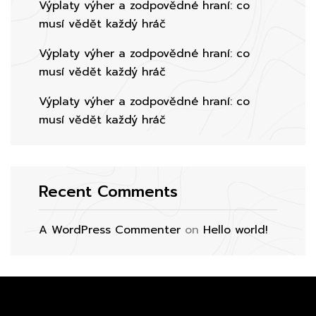
Výplaty výher a zodpovědné hraní: co
musí vědět každý hráč
Výplaty výher a zodpovědné hraní: co
musí vědět každý hráč
Výplaty výher a zodpovědné hraní: co
musí vědět každý hráč
Recent Comments
A WordPress Commenter
on
Hello world!