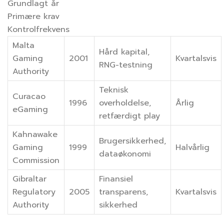
Grundlagt år
Primære krav
Kontrolfrekvens
Malta
Hård kapital,
Gaming
2001
Kvartalsvis
RNG-testning
Authority
Teknisk
Curacao
1996
overholdelse,
Årlig
eGaming
retfærdigt play
Kahnawake
Brugersikkerhed,
Gaming
1999
Halvårlig
dataøkonomi
Commission
Gibraltar
Finansiel
Regulatory
2005
transparens,
Kvartalsvis
Authority
sikkerhed