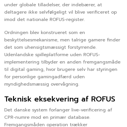
under globale tilladelser, der indebærer, at
deltagere ikke selvfølgeligt vil blive verificeret op
imod det nationale ROFUS-register.
Ordningen blev konstrueret som en
beskyttelsesmekanisme, men talrige gamere finder
det som uhensigtsmæssigt forstyrrende.
Udenlandske spilleplatforme uden ROFUS-
implementering tilbyder en anden fremgangsmåde
til digital gaming, hvor brugere selv har styringen
for personlige gamingadfærd uden
myndighedsmæssig overvågning.
Teknisk eksekvering af ROFUS
Det danske system forlanger live-verificering af
CPR-numre mod en primær database.
Fremgangsmåden operation trækker