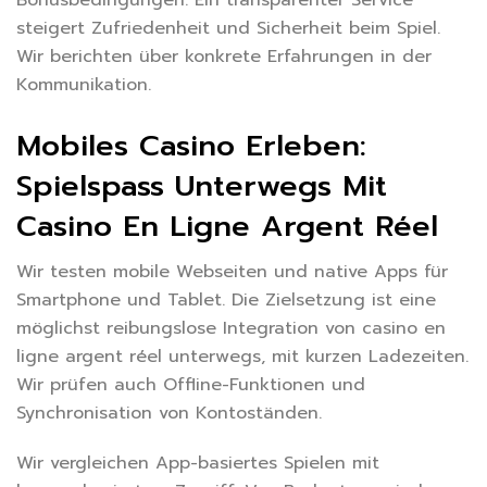
steigert Zufriedenheit und Sicherheit beim Spiel.
Wir berichten über konkrete Erfahrungen in der
Kommunikation.
Mobiles Casino Erleben:
Spielspass Unterwegs Mit
Casino En Ligne Argent Réel
Wir testen mobile Webseiten und native Apps für
Smartphone und Tablet. Die Zielsetzung ist eine
möglichst reibungslose Integration von casino en
ligne argent réel unterwegs, mit kurzen Ladezeiten.
Wir prüfen auch Offline-Funktionen und
Synchronisation von Kontoständen.
Wir vergleichen App-basiertes Spielen mit