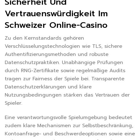
Sicherheit Und
Vertrauenswürdigkeit Im
Schweizer Online-Casino
Zu den Kernstandards gehören
Verschlüsselungstechnologien wie TLS, sichere
Authentifizierungsmethoden und robuste
Datenschutzpraktiken. Unabhängige Prüfungen
durch RNG-Zertifikate sowie regelmäßige Audits
tragen zur Fairness der Spiele bei. Transparente
Datenschutzerklärungen und klare
Nutzungsbedingungen stärken das Vertrauen der
Spieler.
Eine verantwortungsvolle Spielumgebung bedeutet
zudem klare Mechanismen zur Selbstbeschränkung,
Kontoanfrage- und Beschwerdeoptionen sowie eine