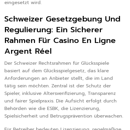
eingesetzt wird.
Schweizer Gesetzgebung Und
Regulierung: Ein Sicherer
Rahmen Für Casino En Ligne
Argent Réel
Der Schweizer Rechtsrahmen für Glücksspiele
basiert auf dem Glücksspielgesetz, das klare
Anforderungen an Anbieter stellt, die im Land
tätig sein möchten. Zentral ist der Schutz der
Spieler, inklusive Altersverifizierung, Transparenz
und fairer Spielpraxis. Die Aufsicht erfolgt durch
Behörden wie die ESBK, die Lizenzierung,
Spielsicherheit und Betrugsprävention überwachen.
Für Betreiber bedeuten Lizenzierung, regelmäßige