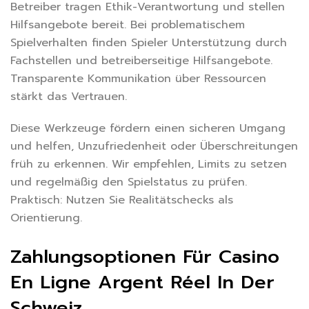
Betreiber tragen Ethik-Verantwortung und stellen
Hilfsangebote bereit. Bei problematischem
Spielverhalten finden Spieler Unterstützung durch
Fachstellen und betreiberseitige Hilfsangebote.
Transparente Kommunikation über Ressourcen
stärkt das Vertrauen.
Diese Werkzeuge fördern einen sicheren Umgang
und helfen, Unzufriedenheit oder Überschreitungen
früh zu erkennen. Wir empfehlen, Limits zu setzen
und regelmäßig den Spielstatus zu prüfen.
Praktisch: Nutzen Sie Realitätschecks als
Orientierung.
Zahlungsoptionen Für Casino
En Ligne Argent Réel In Der
Schweiz