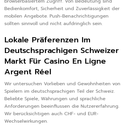
browserbasiertem Zugriff. Von Bedeutung sind
Bedienkomfort, Sicherheit und Zuverlässigkeit der
mobilen Angebote. Push-Benachrichtigungen
sollten sinnvoll und nicht aufdringlich sein.
Lokale Präferenzen Im
Deutschsprachigen Schweizer
Markt Für Casino En Ligne
Argent Réel
Wir untersuchen Vorlieben und Gewohnheiten von
Spielern im deutschsprachigen Teil der Schweiz.
Beliebte Spiele, Währungen und sprachliche
Anforderungen beeinflussen die Nutzererfahrung.
Wir berücksichtigen auch CHF- und EUR-
Wechselwirkungen.