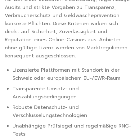
Audits und strikte Vorgaben zu Transparenz,
Verbraucherschutz und Geldwäscheprävention
konkrete Pflichten. Diese Kriterien wirken sich
direkt auf Sicherheit, Zuverlässigkeit und
Reputation eines Online-Casinos aus. Anbieter
ohne gültige Lizenz werden von Marktregulierern
konsequent ausgeschlossen.
Lizenzierte Plattformen mit Standort in der
Schweiz oder europäischem EU-/EWR-Raum
Transparente Umsatz- und
Auszahlungsbedingungen
Robuste Datenschutz- und
Verschlüsselungstechnologien
Unabhängige Prüfsiegel und regelmäßige RNG-
Tests