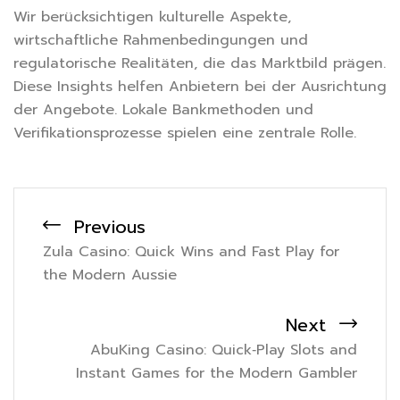
Wir berücksichtigen kulturelle Aspekte,
wirtschaftliche Rahmenbedingungen und
regulatorische Realitäten, die das Marktbild prägen.
Diese Insights helfen Anbietern bei der Ausrichtung
der Angebote. Lokale Bankmethoden und
Verifikationsprozesse spielen eine zentrale Rolle.
Previous
Zula Casino: Quick Wins and Fast Play for
the Modern Aussie
Next
AbuKing Casino: Quick‑Play Slots and
Instant Games for the Modern Gambler