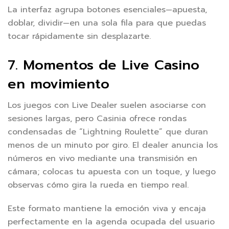
La interfaz agrupa botones esenciales—apuesta,
doblar, dividir—en una sola fila para que puedas
tocar rápidamente sin desplazarte.
7. Momentos de Live Casino
en movimiento
Los juegos con Live Dealer suelen asociarse con
sesiones largas, pero Casinia ofrece rondas
condensadas de “Lightning Roulette” que duran
menos de un minuto por giro. El dealer anuncia los
números en vivo mediante una transmisión en
cámara; colocas tu apuesta con un toque, y luego
observas cómo gira la rueda en tiempo real.
Este formato mantiene la emoción viva y encaja
perfectamente en la agenda ocupada del usuario