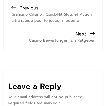
Previous
Gransino Casino : Quick‑Hit Slots et Action
ultra‑rapide pour le joueur moderne
Next
Casino Bewertungen: Ein Ratgeber
Leave a Reply
Your email address will not be published.
Required fields are marked *