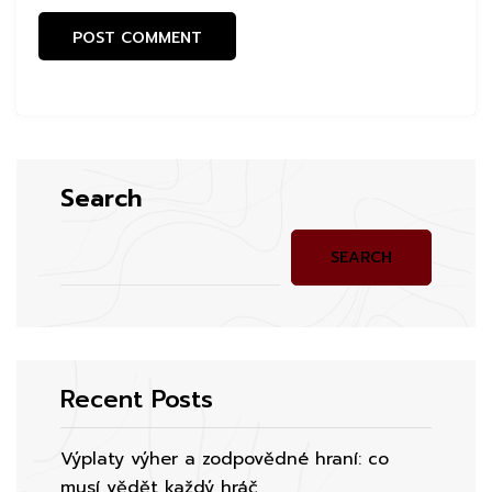
Search
SEARCH
Recent Posts
Výplaty výher a zodpovědné hraní: co
musí vědět každý hráč