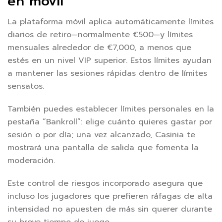
en móvil
La plataforma móvil aplica automáticamente límites
diarios de retiro—normalmente €500—y límites
mensuales alrededor de €7,000, a menos que
estés en un nivel VIP superior. Estos límites ayudan
a mantener las sesiones rápidas dentro de límites
sensatos.
También puedes establecer límites personales en la
pestaña “Bankroll”: elige cuánto quieres gastar por
sesión o por día; una vez alcanzado, Casinia te
mostrará una pantalla de salida que fomenta la
moderación.
Este control de riesgos incorporado asegura que
incluso los jugadores que prefieren ráfagas de alta
intensidad no apuesten de más sin querer durante