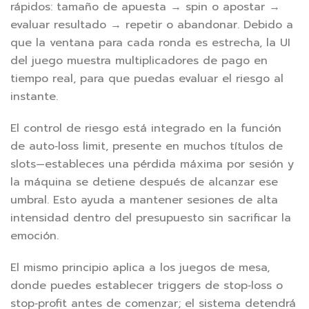
rápidos: tamaño de apuesta → spin o apostar →
evaluar resultado → repetir o abandonar. Debido a
que la ventana para cada ronda es estrecha, la UI
del juego muestra multiplicadores de pago en
tiempo real, para que puedas evaluar el riesgo al
instante.
El control de riesgo está integrado en la función
de auto‑loss limit, presente en muchos títulos de
slots—estableces una pérdida máxima por sesión y
la máquina se detiene después de alcanzar ese
umbral. Esto ayuda a mantener sesiones de alta
intensidad dentro del presupuesto sin sacrificar la
emoción.
El mismo principio aplica a los juegos de mesa,
donde puedes establecer triggers de stop‑loss o
stop‑profit antes de comenzar; el sistema detendrá