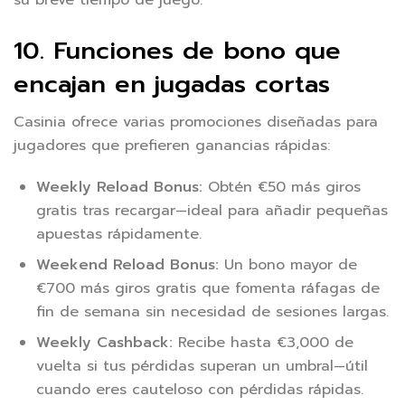
su breve tiempo de juego.
10. Funciones de bono que
encajan en jugadas cortas
Casinia ofrece varias promociones diseñadas para
jugadores que prefieren ganancias rápidas:
Weekly Reload Bonus:
Obtén €50 más giros
gratis tras recargar—ideal para añadir pequeñas
apuestas rápidamente.
Weekend Reload Bonus:
Un bono mayor de
€700 más giros gratis que fomenta ráfagas de
fin de semana sin necesidad de sesiones largas.
Weekly Cashback:
Recibe hasta €3,000 de
vuelta si tus pérdidas superan un umbral—útil
cuando eres cauteloso con pérdidas rápidas.