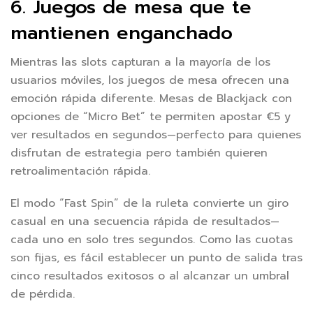
6. Juegos de mesa que te
mantienen enganchado
Mientras las slots capturan a la mayoría de los
usuarios móviles, los juegos de mesa ofrecen una
emoción rápida diferente. Mesas de Blackjack con
opciones de “Micro Bet” te permiten apostar €5 y
ver resultados en segundos—perfecto para quienes
disfrutan de estrategia pero también quieren
retroalimentación rápida.
El modo “Fast Spin” de la ruleta convierte un giro
casual en una secuencia rápida de resultados—
cada uno en solo tres segundos. Como las cuotas
son fijas, es fácil establecer un punto de salida tras
cinco resultados exitosos o al alcanzar un umbral
de pérdida.