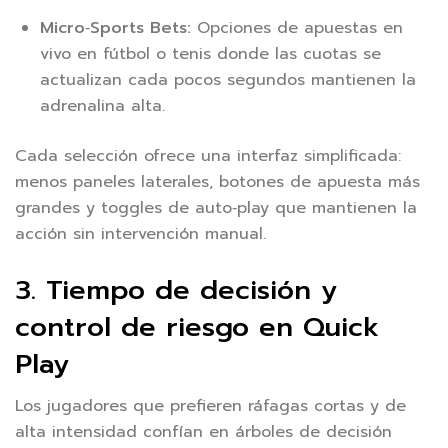
Micro‑Sports Bets:
Opciones de apuestas en
vivo en fútbol o tenis donde las cuotas se
actualizan cada pocos segundos mantienen la
adrenalina alta.
Cada selección ofrece una interfaz simplificada:
menos paneles laterales, botones de apuesta más
grandes y toggles de auto‑play que mantienen la
acción sin intervención manual.
3. Tiempo de decisión y
control de riesgo en Quick
Play
Los jugadores que prefieren ráfagas cortas y de
alta intensidad confían en árboles de decisión