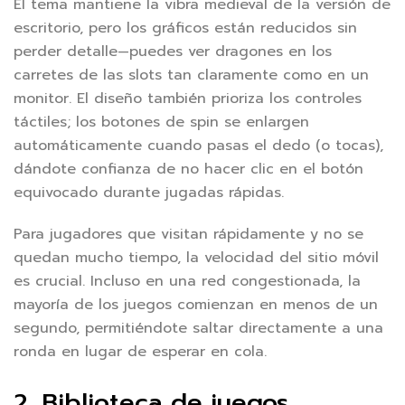
El tema mantiene la vibra medieval de la versión de
escritorio, pero los gráficos están reducidos sin
perder detalle—puedes ver dragones en los
carretes de las slots tan claramente como en un
monitor. El diseño también prioriza los controles
táctiles; los botones de spin se enlargen
automáticamente cuando pasas el dedo (o tocas),
dándote confianza de no hacer clic en el botón
equivocado durante jugadas rápidas.
Para jugadores que visitan rápidamente y no se
quedan mucho tiempo, la velocidad del sitio móvil
es crucial. Incluso en una red congestionada, la
mayoría de los juegos comienzan en menos de un
segundo, permitiéndote saltar directamente a una
ronda en lugar de esperar en cola.
2. Biblioteca de juegos