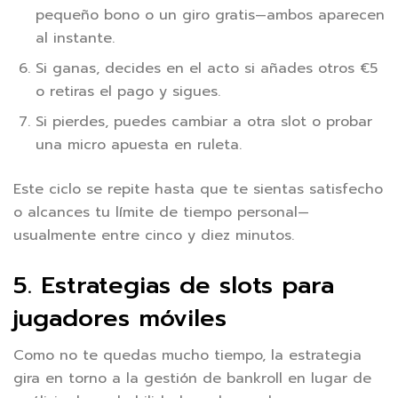
pequeño bono o un giro gratis—ambos aparecen
al instante.
Si ganas, decides en el acto si añades otros €5
o retiras el pago y sigues.
Si pierdes, puedes cambiar a otra slot o probar
una micro apuesta en ruleta.
Este ciclo se repite hasta que te sientas satisfecho
o alcances tu límite de tiempo personal—
usualmente entre cinco y diez minutos.
5. Estrategias de slots para
jugadores móviles
Como no te quedas mucho tiempo, la estrategia
gira en torno a la gestión de bankroll en lugar de