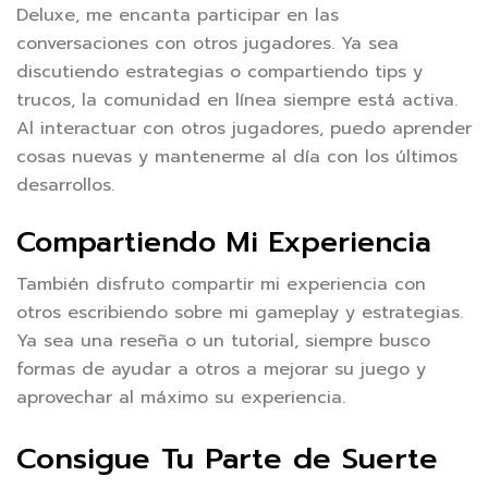
Deluxe, me encanta participar en las
conversaciones con otros jugadores. Ya sea
discutiendo estrategias o compartiendo tips y
trucos, la comunidad en línea siempre está activa.
Al interactuar con otros jugadores, puedo aprender
cosas nuevas y mantenerme al día con los últimos
desarrollos.
Compartiendo Mi Experiencia
También disfruto compartir mi experiencia con
otros escribiendo sobre mi gameplay y estrategias.
Ya sea una reseña o un tutorial, siempre busco
formas de ayudar a otros a mejorar su juego y
aprovechar al máximo su experiencia.
Consigue Tu Parte de Suerte