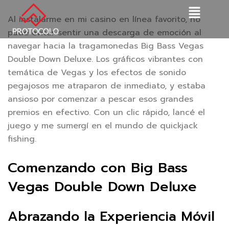
Al instalarme en mi casino en línea favorito, no
pude evitar sentir una descarga de emoción al
navegar hacia la tragamonedas Big Bass Vegas
Double Down Deluxe. Los gráficos vibrantes con
temática de Vegas y los efectos de sonido
pegajosos me atraparon de inmediato, y estaba
ansioso por comenzar a pescar esos grandes
premios en efectivo. Con un clic rápido, lancé el
juego y me sumergí en el mundo de quickjack
fishing.
Comenzando con Big Bass
Vegas Double Down Deluxe
Abrazando la Experiencia Móvil