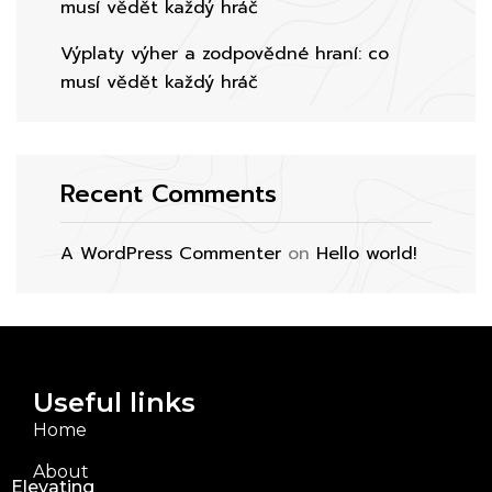
musí vědět každý hráč
Výplaty výher a zodpovědné hraní: co
musí vědět každý hráč
Recent Comments
A WordPress Commenter
on
Hello world!
Useful links
Home
About
Elevating