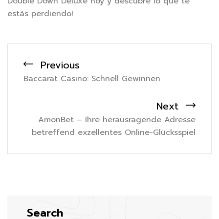
Double Down Deluxe hoy y descubre lo que te
estás perdiendo!
Previous
Baccarat Casino: Schnell Gewinnen
Next
AmonBet – Ihre herausragende Adresse
betreffend exzellentes Online-Glücksspiel
Search