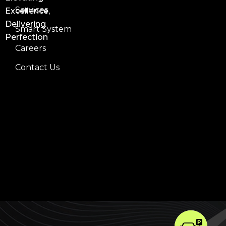
Services
Excellence,
Delivering
Smart System
Perfection
Careers
Contact Us