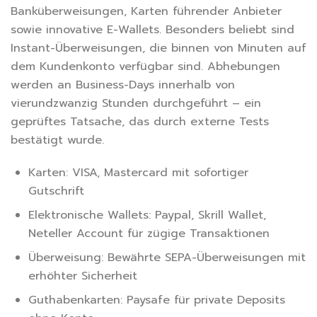
Banküberweisungen, Karten führender Anbieter
sowie innovative E-Wallets. Besonders beliebt sind
Instant-Überweisungen, die binnen von Minuten auf
dem Kundenkonto verfügbar sind. Abhebungen
werden an Business-Days innerhalb von
vierundzwanzig Stunden durchgeführt – ein
geprüftes Tatsache, das durch externe Tests
bestätigt wurde.
Karten: VISA, Mastercard mit sofortiger
Gutschrift
Elektronische Wallets: Paypal, Skrill Wallet,
Neteller Account für zügige Transaktionen
Überweisung: Bewährte SEPA-Überweisungen mit
erhöhter Sicherheit
Guthabenkarten: Paysafe für private Deposits