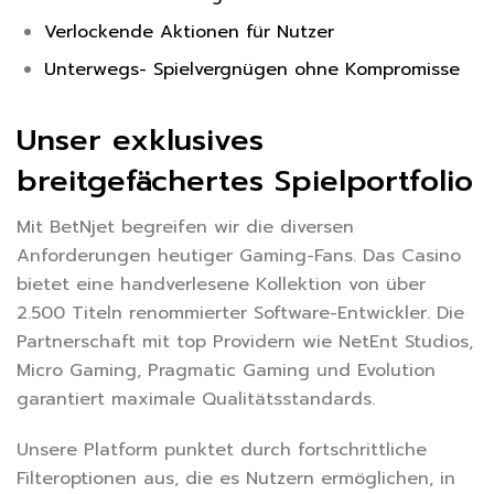
Verlockende Aktionen für Nutzer
Unterwegs- Spielvergnügen ohne Kompromisse
Unser exklusives
breitgefächertes Spielportfolio
Mit BetNjet begreifen wir die diversen
Anforderungen heutiger Gaming-Fans. Das Casino
bietet eine handverlesene Kollektion von über
2.500 Titeln renommierter Software-Entwickler. Die
Partnerschaft mit top Providern wie NetEnt Studios,
Micro Gaming, Pragmatic Gaming und Evolution
garantiert maximale Qualitätsstandards.
Unsere Platform punktet durch fortschrittliche
Filteroptionen aus, die es Nutzern ermöglichen, in