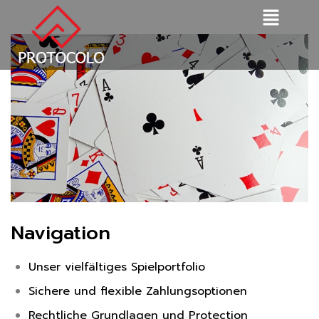
Navigation
Unser vielfältiges Spielportfolio
Sichere und flexible Zahlungsoptionen
Rechtliche Grundlagen und Protection