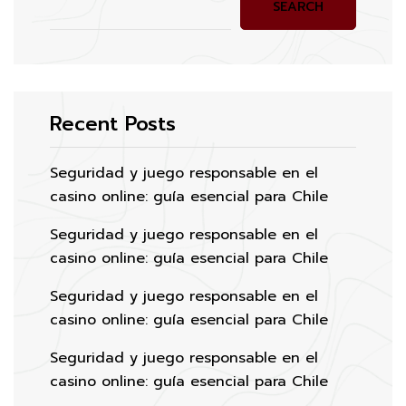
SEARCH
Recent Posts
Seguridad y juego responsable en el
casino online: guía esencial para Chile
Seguridad y juego responsable en el
casino online: guía esencial para Chile
Seguridad y juego responsable en el
casino online: guía esencial para Chile
Seguridad y juego responsable en el
casino online: guía esencial para Chile