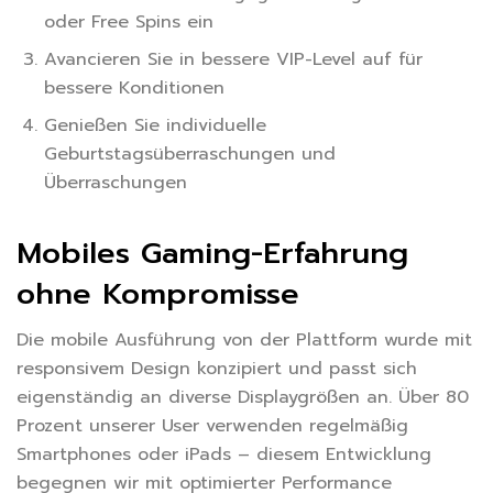
oder Free Spins ein
Avancieren Sie in bessere VIP-Level auf für
bessere Konditionen
Genießen Sie individuelle
Geburtstagsüberraschungen und
Überraschungen
Mobiles Gaming-Erfahrung
ohne Kompromisse
Die mobile Ausführung von der Plattform wurde mit
responsivem Design konzipiert und passt sich
eigenständig an diverse Displaygrößen an. Über 80
Prozent unserer User verwenden regelmäßig
Smartphones oder iPads – diesem Entwicklung
begegnen wir mit optimierter Performance