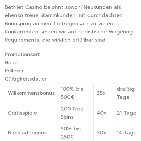
BetNjet Casino belohnt sowohl Neukunden als
ebenso treue Stammkunden mit durchdachten
Bonusprogrammen. Im Gegensatz zu vielen
Konkurrenten setzen wir auf realistische Wagering
Requirements, die wirklich erfüllbar sind.
Promotionsart
Höhe
Rollover
Gültigkeitsdauer
100% bis
dreißig
Willkommensbonus
35x
500€
Tage
200 Free
Gratisspiele
40x
21 Tage
Spins
50% bis
Nachladebonus
30x
14 Tage
250€