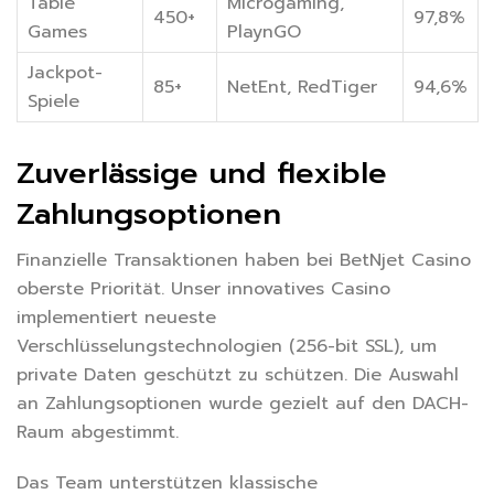
Table
Microgaming,
450+
97,8%
Games
PlaynGO
Jackpot-
85+
NetEnt, RedTiger
94,6%
Spiele
Zuverlässige und flexible
Zahlungsoptionen
Finanzielle Transaktionen haben bei BetNjet Casino
oberste Priorität. Unser innovatives Casino
implementiert neueste
Verschlüsselungstechnologien (256-bit SSL), um
private Daten geschützt zu schützen. Die Auswahl
an Zahlungsoptionen wurde gezielt auf den DACH-
Raum abgestimmt.
Das Team unterstützen klassische