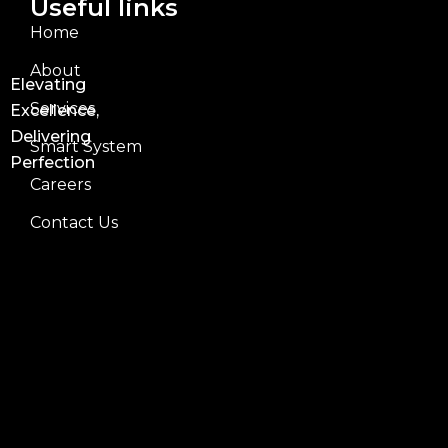
Useful links
Home
About
Elevating
Services
Excellence,
Delivering
Smart System
Perfection
Careers
Contact Us