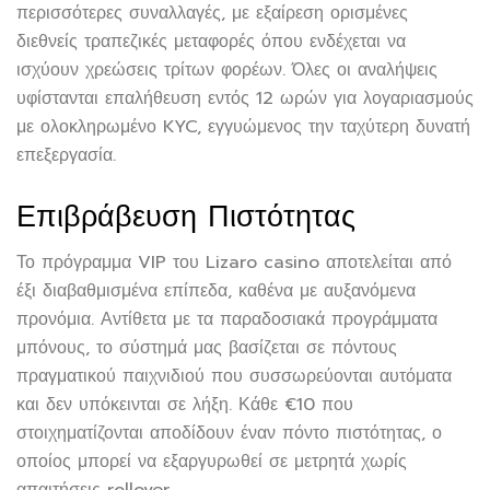
περισσότερες συναλλαγές, με εξαίρεση ορισμένες
διεθνείς τραπεζικές μεταφορές όπου ενδέχεται να
ισχύουν χρεώσεις τρίτων φορέων. Όλες οι αναλήψεις
υφίστανται επαλήθευση εντός 12 ωρών για λογαριασμούς
με ολοκληρωμένο KYC, εγγυώμενος την ταχύτερη δυνατή
επεξεργασία.
Επιβράβευση Πιστότητας
Το πρόγραμμα VIP του Lizaro casino αποτελείται από
έξι διαβαθμισμένα επίπεδα, καθένα με αυξανόμενα
προνόμια. Αντίθετα με τα παραδοσιακά προγράμματα
μπόνους, το σύστημά μας βασίζεται σε πόντους
πραγματικού παιχνιδιού που συσσωρεύονται αυτόματα
και δεν υπόκεινται σε λήξη. Κάθε €10 που
στοιχηματίζονται αποδίδουν έναν πόντο πιστότητας, ο
οποίος μπορεί να εξαργυρωθεί σε μετρητά χωρίς