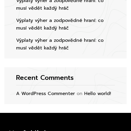
Výplaty výher a zodpovědné hraní: co
musí vědět každý hráč
Výplaty výher a zodpovědné hraní: co
musí vědět každý hráč
Výplaty výher a zodpovědné hraní: co
musí vědět každý hráč
Recent Comments
A WordPress Commenter
on
Hello world!