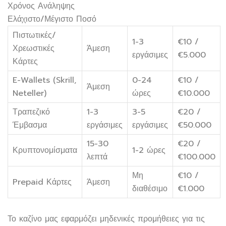
Χρόνος Ανάληψης
Ελάχιστο/Μέγιστο Ποσό
Πιστωτικές/
1-3
€10 /
Χρεωστικές
Άμεση
εργάσιμες
€5.000
Κάρτες
E-Wallets (Skrill,
0-24
€10 /
Άμεση
Neteller)
ώρες
€10.000
Τραπεζικό
1-3
3-5
€20 /
Έμβασμα
εργάσιμες
εργάσιμες
€50.000
15-30
€20 /
Κρυπτονομίσματα
1-2 ώρες
λεπτά
€100.000
Μη
€10 /
Prepaid Κάρτες
Άμεση
διαθέσιμο
€1.000
Το καζίνο μας εφαρμόζει μηδενικές προμήθειες για τις