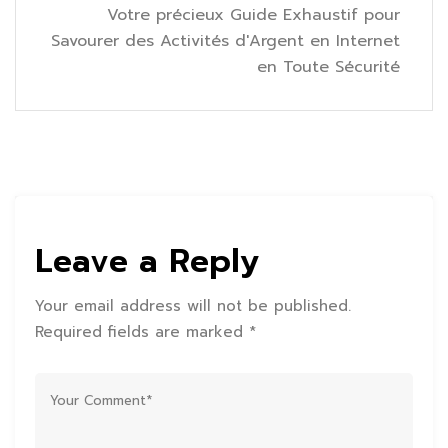
Votre précieux Guide Exhaustif pour
Savourer des Activités d'Argent en Internet
en Toute Sécurité
Leave a Reply
Your email address will not be published.
Required fields are marked *