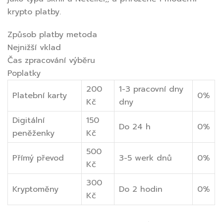
krypto platby.
Způsob platby metoda
Nejnižší vklad
Čas zpracování výběru
Poplatky
200
1-3 pracovní dny
Platební karty
0%
Kč
dny
Digitální
150
Do 24 h
0%
peněženky
Kč
500
Přímý převod
3-5 werk dnů
0%
Kč
300
Kryptoměny
Do 2 hodin
0%
Kč