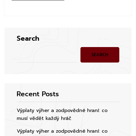
Search
SEARCH
Recent Posts
Výplaty výher a zodpovědné hraní: co
musí vědět každý hráč
Výplaty výher a zodpovědné hraní: co