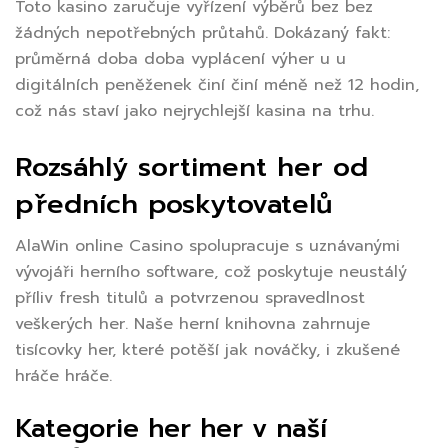
Toto kasino zaručuje vyřízení výběrů bez bez
žádných nepotřebných průtahů. Dokázaný fakt:
průměrná doba doba vyplácení výher u u
digitálních peněženek činí činí méně než 12 hodin,
což nás staví jako nejrychlejší kasina na trhu.
Rozsáhlý sortiment her od
předních poskytovatelů
AlaWin online Casino spolupracuje s uznávanými
vývojáři herního software, což poskytuje neustálý
příliv fresh titulů a potvrzenou spravedlnost
veškerých her. Naše herní knihovna zahrnuje
tisícovky her, které potěší jak nováčky, i zkušené
hráče hráče.
Kategorie her her v naší