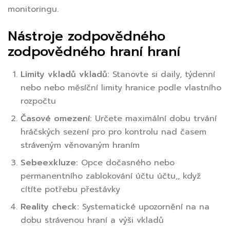
monitoringu.
Nástroje zodpovědného
zodpovědného hraní hraní
Limity vkladů vkladů:
Stanovte si daily, týdenní
nebo nebo měsíční limity hranice podle vlastního
rozpočtu
Časové omezení:
Určete maximální dobu trvání
hráčských sezení pro pro kontrolu nad časem
stráveným věnovaným hraním
Sebeexkluze:
Opce dočasného nebo
permanentního zablokování účtu účtu,, když
cítíte potřebu přestávky
Reality check:
Systematické upozornění na na
dobu strávenou hraní a výši vkladů