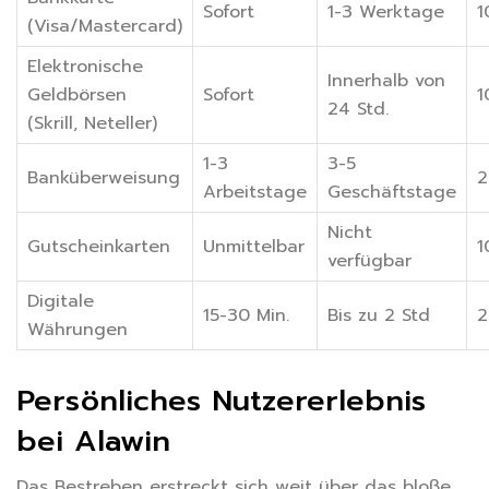
Sofort
1-3 Werktage
1
(Visa/Mastercard)
Elektronische
Innerhalb von
Geldbörsen
Sofort
1
24 Std.
(Skrill, Neteller)
1-3
3-5
Banküberweisung
2
Arbeitstage
Geschäftstage
Nicht
Gutscheinkarten
Unmittelbar
1
verfügbar
Digitale
15-30 Min.
Bis zu 2 Std
2
Währungen
Persönliches Nutzererlebnis
bei Alawin
Das Bestreben erstreckt sich weit über das bloße