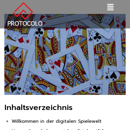
Inhaltsverzeichnis
Willkommen in der digitalen Spielewelt