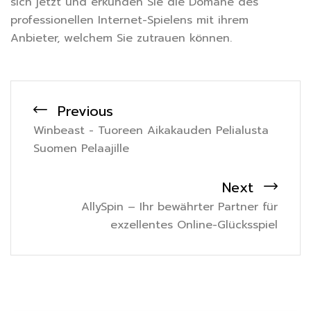
sich jetzt und erkunden Sie die Domäne des
professionellen Internet-Spielens mit ihrem
Anbieter, welchem Sie zutrauen können.
Previous
Winbeast - Tuoreen Aikakauden Pelialusta
Suomen Pelaajille
Next
AllySpin – Ihr bewährter Partner für
exzellentes Online-Glücksspiel