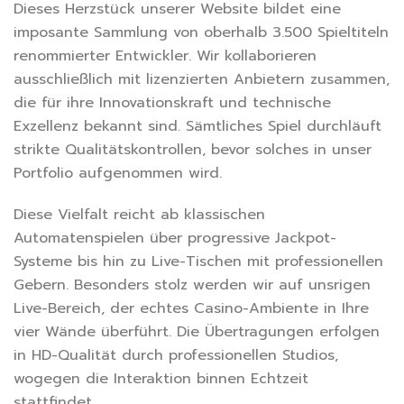
Dieses Herzstück unserer Website bildet eine
imposante Sammlung von oberhalb 3.500 Spieltiteln
renommierter Entwickler. Wir kollaborieren
ausschließlich mit lizenzierten Anbietern zusammen,
die für ihre Innovationskraft und technische
Exzellenz bekannt sind. Sämtliches Spiel durchläuft
strikte Qualitätskontrollen, bevor solches in unser
Portfolio aufgenommen wird.
Diese Vielfalt reicht ab klassischen
Automatenspielen über progressive Jackpot-
Systeme bis hin zu Live-Tischen mit professionellen
Gebern. Besonders stolz werden wir auf unsrigen
Live-Bereich, der echtes Casino-Ambiente in Ihre
vier Wände überführt. Die Übertragungen erfolgen
in HD-Qualität durch professionellen Studios,
wogegen die Interaktion binnen Echtzeit
stattfindet.