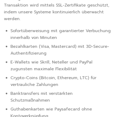
Transaktion wird mittels SSL-Zertifikate geschützt,
indem unsere Systeme kontinuierlich überwacht
werden.
Sofortüberweisung mit garantierter Verbuchung
innerhalb von Minuten
Bezahlkarten (Visa, Mastercard) mit 3D-Secure-
Authentifizierung
E-Wallets wie Skrill, Neteller und PayPal
zugunsten maximale Flexibilität
Crypto-Coins (Bitcoin, Ethereum, LTC) für
vertrauliche Zahlungen
Banktransfers mit verstärkten
Schutzmaßnahmen
Guthabenkarten wie Paysafecard ohne
Kontoverknüpfung