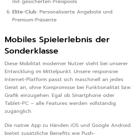
mit gesicherten Preispools
Elite-Club:
Personalisierte Angebote und
Premium-Präsente
Mobiles Spielerlebnis der
Sonderklasse
Diese Mobilität moderner Nutzer steht bei unserer
Entwicklung im Mittelpunkt. Unsere responsive
Internet-Platform passt sich maschinell an jedes
Gerät an, ohne Kompromisse bei Funktionalität bzw.
Grafik einzugehen. Egal ob Smartphone oder
Tablet-PC – alle Features werden vollständig
zugänglich.
Die native App zu Händen iOS und Google Android
bietet zusätzliche Benefits wie Push-