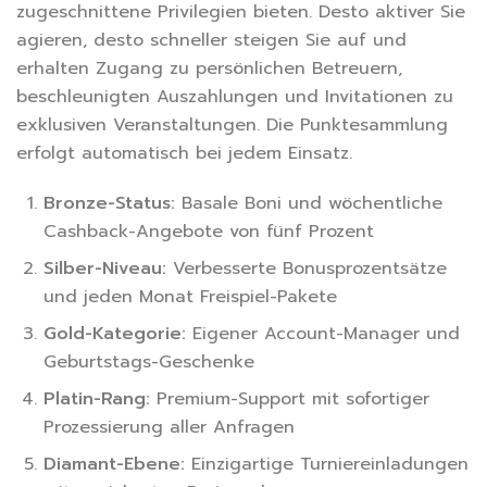
zugeschnittene Privilegien bieten. Desto aktiver Sie
agieren, desto schneller steigen Sie auf und
erhalten Zugang zu persönlichen Betreuern,
beschleunigten Auszahlungen und Invitationen zu
exklusiven Veranstaltungen. Die Punktesammlung
erfolgt automatisch bei jedem Einsatz.
Bronze-Status:
Basale Boni und wöchentliche
Cashback-Angebote von fünf Prozent
Silber-Niveau:
Verbesserte Bonusprozentsätze
und jeden Monat Freispiel-Pakete
Gold-Kategorie:
Eigener Account-Manager und
Geburtstags-Geschenke
Platin-Rang:
Premium-Support mit sofortiger
Prozessierung aller Anfragen
Diamant-Ebene:
Einzigartige Turniereinladungen