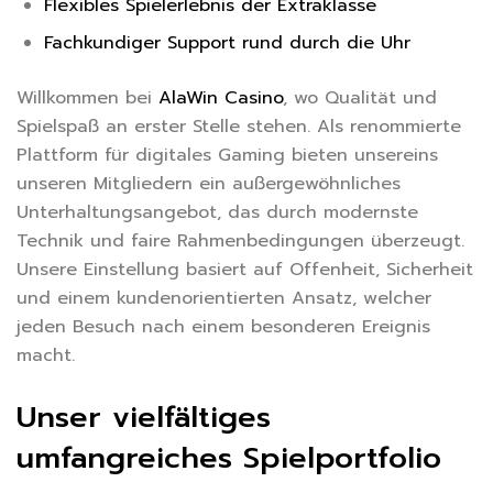
Flexibles Spielerlebnis der Extraklasse
Fachkundiger Support rund durch die Uhr
Willkommen bei
AlaWin Casino
, wo Qualität und
Spielspaß an erster Stelle stehen. Als renommierte
Plattform für digitales Gaming bieten unsereins
unseren Mitgliedern ein außergewöhnliches
Unterhaltungsangebot, das durch modernste
Technik und faire Rahmenbedingungen überzeugt.
Unsere Einstellung basiert auf Offenheit, Sicherheit
und einem kundenorientierten Ansatz, welcher
jeden Besuch nach einem besonderen Ereignis
macht.
Unser vielfältiges
umfangreiches Spielportfolio