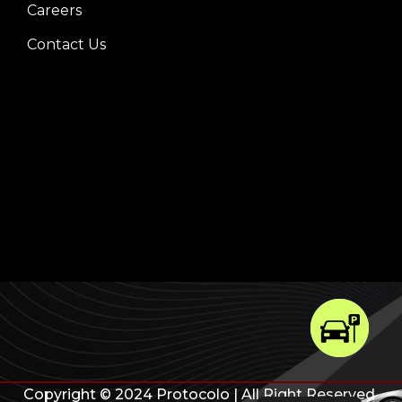
Careers
Contact Us
Copyright © 2024 Protocolo | All Right Reserved