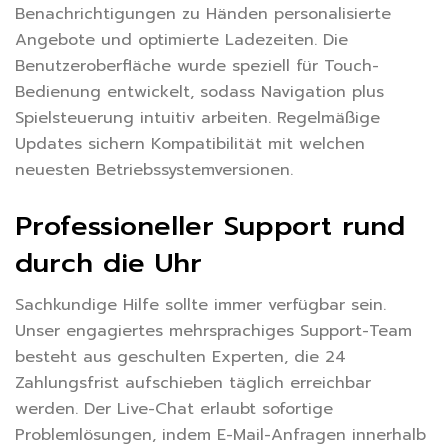
Benachrichtigungen zu Händen personalisierte
Angebote und optimierte Ladezeiten. Die
Benutzeroberfläche wurde speziell für Touch-
Bedienung entwickelt, sodass Navigation plus
Spielsteuerung intuitiv arbeiten. Regelmäßige
Updates sichern Kompatibilität mit welchen
neuesten Betriebssystemversionen.
Professioneller Support rund
durch die Uhr
Sachkundige Hilfe sollte immer verfügbar sein.
Unser engagiertes mehrsprachiges Support-Team
besteht aus geschulten Experten, die 24
Zahlungsfrist aufschieben täglich erreichbar
werden. Der Live-Chat erlaubt sofortige
Problemlösungen, indem E-Mail-Anfragen innerhalb