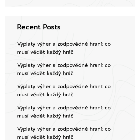
Recent Posts
Výplaty výher a zodpovědné hraní: co
musí vědět každý hráč
Výplaty výher a zodpovědné hraní: co
musí vědět každý hráč
Výplaty výher a zodpovědné hraní: co
musí vědět každý hráč
Výplaty výher a zodpovědné hraní: co
musí vědět každý hráč
Výplaty výher a zodpovědné hraní: co
musí vědět každý hráč