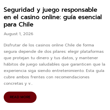
Seguridad y juego responsable
en el casino online: guía esencial
para Chile
August 1, 2026
Disfrutar de los casinos online Chile de forma
segura depende de dos pilares: elegir plataformas
que protejan tu dinero y tus datos, y mantener
hábitos de juego saludables que garanticen que la
experiencia siga siendo entretenimiento. Esta guía
cubre ambos frentes con recomendaciones
concretas y v...
READ MORE